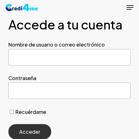
Men
Skip
to
Accede a tu cuenta
Close
main
Menu
content
Nombre de usuario o correo electrónico
Contraseña
Recuérdame