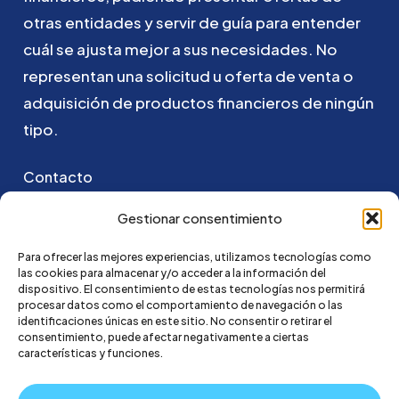
otras
entidades
y
servir
de
guía
para
entender
cuál
se
ajusta
mejor
a
sus
necesidades.
No
representan
una
solicitud
u
oferta
de
venta
o
adquisición
de
productos
financieros
de
ningún
tipo.
Contacto
Puedes ponerte en contacto con nosotros
Gestionar consentimiento
enviando un email a:
Para ofrecer las mejores experiencias, utilizamos tecnologías como
las cookies para almacenar y/o acceder a la información del
hola@credi4me.com
dispositivo. El consentimiento de estas tecnologías nos permitirá
procesar datos como el comportamiento de navegación o las
identificaciones únicas en este sitio. No consentir o retirar el
consentimiento, puede afectar negativamente a ciertas
características y funciones.