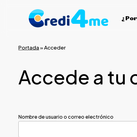
Skip
to
¿Por
main
content
Portada
»
Acceder
Accede a tu 
Nombre de usuario o correo electrónico