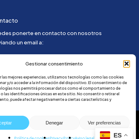
ntacto
edes ponerte en contacto con nosotros
iando un email a:
la@credi4me.com
Gestionar consentimiento
r las mejores experiencias, utilizamos tecnologías como las cookies
nar y/o acceder a la información del dispositivo. El consentimiento de
ologías nos permitirá procesar datos como el comportamiento de
 las identificaciones únicas en este sitio. No consentir o retirar el
nto, puede afectar negativamente a ciertas características y
ceptar
Denegar
Ver preferencias
ES
Política de cookies
Privacy Policy
Aviso legal