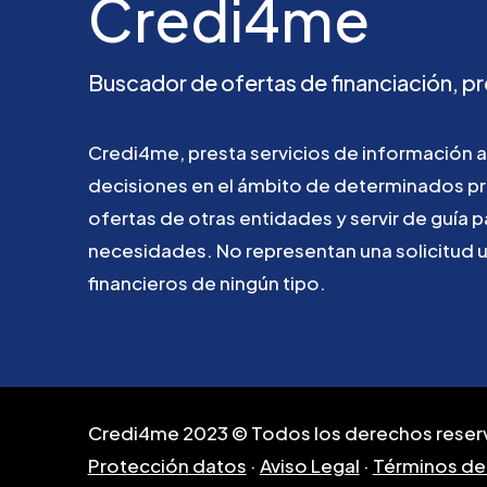
Credi4me
Buscador
de
ofertas
de
financiación,
pr
Credi4me,
presta
servicios
de
información
a
decisiones
en
el
ámbito
de
determinados
p
ofertas
de
otras
entidades
y
servir
de
guía
p
necesidades.
No
representan
una
solicitud
financieros
de
ningún
tipo.
Credi4me 2023 © Todos los derechos reser
Protección datos
·
Aviso Legal
·
Términos de