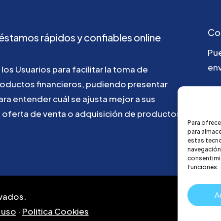
Co
éstamos
rápidos
y
confiables
online
Pu
env
los
Usuarios
para
facilitar
la
toma
de
roductos
financieros,
pudiendo
presentar
ho
ara
entender
cuál
se
ajusta
mejor
a
sus
u
oferta
de
venta
o
adquisición
de
productos
Para ofrece
para almace
estas tecn
navegación o
consentimie
funciones.
A
vados.
 uso
·
Politica Cookies