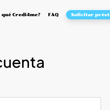
 qué Credi4me?
FAQ
Solicitar prés
cuenta