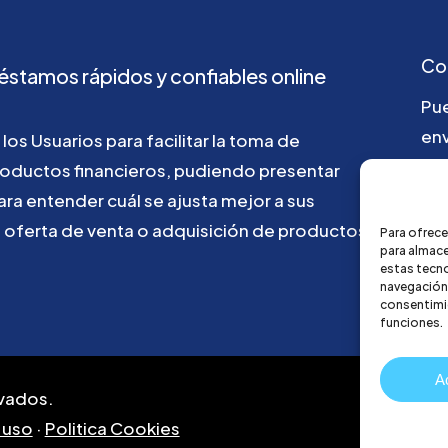
Co
éstamos
rápidos
y
confiables
online
Pu
env
los
Usuarios
para
facilitar
la
toma
de
roductos
financieros,
pudiendo
presentar
ho
ara
entender
cuál
se
ajusta
mejor
a
sus
u
oferta
de
venta
o
adquisición
de
productos
Para ofrece
para almace
estas tecn
navegación o
consentimie
funciones.
A
vados.
 uso
·
Politica Cookies