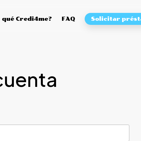
 qué Credi4me?
FAQ
Solicitar prés
cuenta