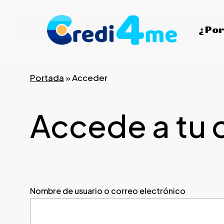
Skip
to
¿Por
main
content
Portada
»
Acceder
Accede a tu 
Nombre de usuario o correo electrónico