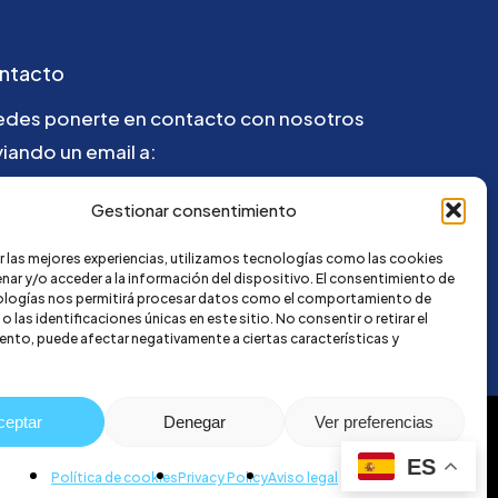
ntacto
edes ponerte en contacto con nosotros
iando un email a:
la@credi4me.com
Gestionar consentimiento
r las mejores experiencias, utilizamos tecnologías como las cookies
nar y/o acceder a la información del dispositivo. El consentimiento de
ologías nos permitirá procesar datos como el comportamiento de
 las identificaciones únicas en este sitio. No consentir o retirar el
nto, puede afectar negativamente a ciertas características y
ceptar
Denegar
Ver preferencias
ES
Política de cookies
Privacy Policy
Aviso legal