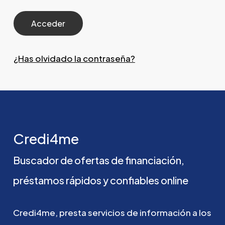
¿Has olvidado la contraseña?
Credi4me
Buscador
de
ofertas
de
financiación,
préstamos
rápidos
y
confiables
online
Credi4me,
presta
servicios
de
información
a
los