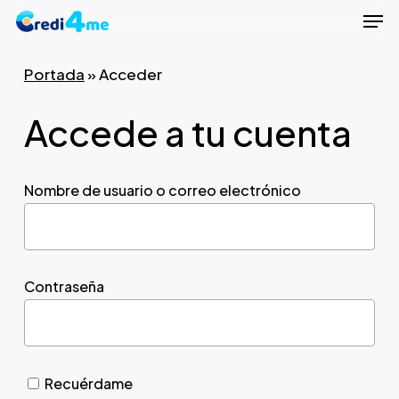
Men
Skip
to
Close
main
Portada
»
Acceder
Menu
content
Accede a tu cuenta
Nombre de usuario o correo electrónico
Contraseña
Recuérdame