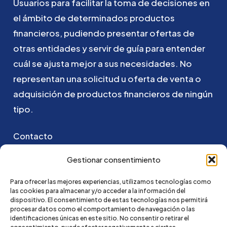
Usuarios
para
facilitar
la
toma
de
decisiones
en
el
ámbito
de
determinados
productos
financieros,
pudiendo
presentar
ofertas
de
otras
entidades
y
servir
de
guía
para
entender
cuál
se
ajusta
mejor
a
sus
necesidades.
No
representan
una
solicitud
u
oferta
de
venta
o
adquisición
de
productos
financieros
de
ningún
tipo.
Contacto
Puedes ponerte en contacto con nosotros
Gestionar consentimiento
enviando un email a:
Para ofrecer las mejores experiencias, utilizamos tecnologías como
las cookies para almacenar y/o acceder a la información del
hola@credi4me.com
dispositivo. El consentimiento de estas tecnologías nos permitirá
procesar datos como el comportamiento de navegación o las
identificaciones únicas en este sitio. No consentir o retirar el