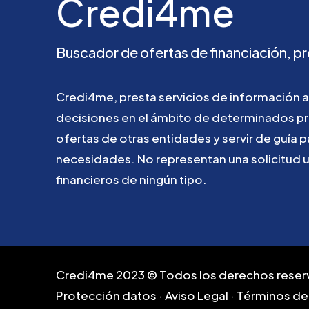
Credi4me
Buscador
de
ofertas
de
financiación,
pr
Credi4me,
presta
servicios
de
información
a
decisiones
en
el
ámbito
de
determinados
p
ofertas
de
otras
entidades
y
servir
de
guía
p
necesidades.
No
representan
una
solicitud
financieros
de
ningún
tipo.
Credi4me 2023 © Todos los derechos reser
Protección datos
·
Aviso Legal
·
Términos de