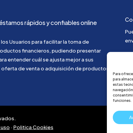
Co
éstamos
rápidos
y
confiables
online
Pu
env
los
Usuarios
para
facilitar
la
toma
de
roductos
financieros,
pudiendo
presentar
ho
ara
entender
cuál
se
ajusta
mejor
a
sus
u
oferta
de
venta
o
adquisición
de
productos
Para ofrece
para almace
estas tecn
navegación o
consentimie
funciones.
A
vados.
 uso
·
Politica Cookies