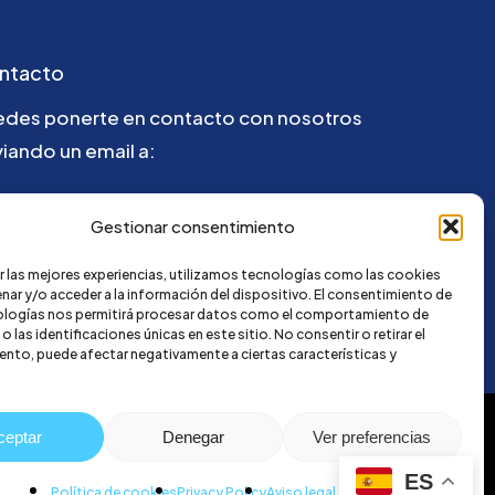
ntacto
edes ponerte en contacto con nosotros
iando un email a:
la@credi4me.com
Gestionar consentimiento
r las mejores experiencias, utilizamos tecnologías como las cookies
nar y/o acceder a la información del dispositivo. El consentimiento de
ologías nos permitirá procesar datos como el comportamiento de
 las identificaciones únicas en este sitio. No consentir o retirar el
nto, puede afectar negativamente a ciertas características y
ceptar
Denegar
Ver preferencias
ES
Política de cookies
Privacy Policy
Aviso legal