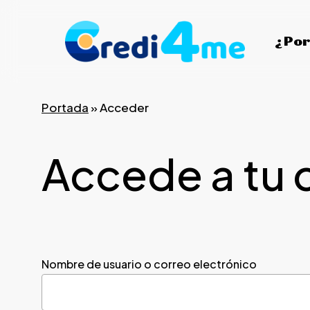
Skip
to
¿Por
main
content
Portada
»
Acceder
Accede a tu 
Nombre de usuario o correo electrónico