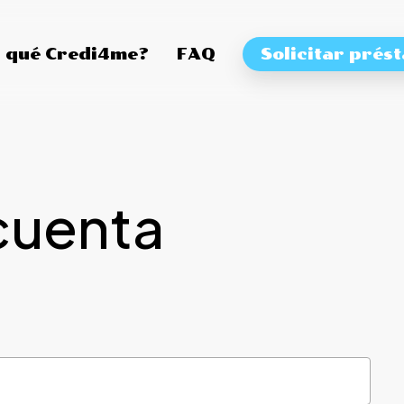
 qué Credi4me?
FAQ
Solicitar prés
cuenta