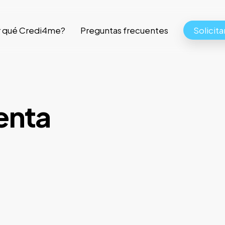
r qué Credi4me?
Preguntas frecuentes
Solicit
enta