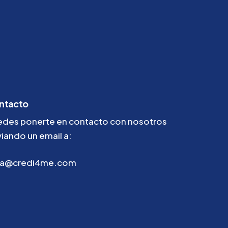
ntacto
edes ponerte en contacto con nosotros
iando un email a:
la@credi4me.com