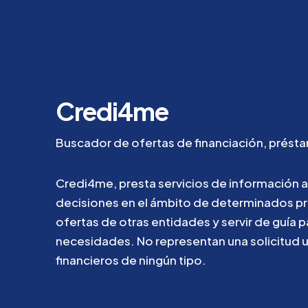
Credi4me
Buscador
de
ofertas
de
financiación,
prést
Credi4me,
presta
servicios
de
información
a
decisiones
en
el
ámbito
de
determinados
p
ofertas
de
otras
entidades
y
servir
de
guía
p
necesidades.
No
representan
una
solicitud
financieros
de
ningún
tipo.