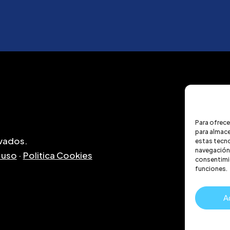
Para ofrece
para almace
vados.
estas tecn
navegación o
 uso
·
Politica Cookies
consentimie
funciones.
A