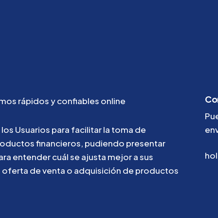
Co
amos
rápidos
y
confiables
online
Pu
los
Usuarios
para
facilitar
la
toma
de
env
roductos
financieros,
pudiendo
presentar
ho
ara
entender
cuál
se
ajusta
mejor
a
sus
u
oferta
de
venta
o
adquisición
de
productos