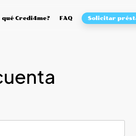
 qué Credi4me?
FAQ
Solicitar prés
cuenta