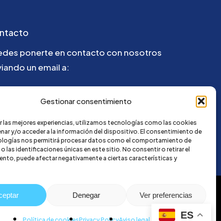
ntacto
edes ponerte en contacto con nosotros
iando un email a:
la@credi4me.com
Gestionar consentimiento
r las mejores experiencias, utilizamos tecnologías como las cookies
nar y/o acceder a la información del dispositivo. El consentimiento de
ologías nos permitirá procesar datos como el comportamiento de
 las identificaciones únicas en este sitio. No consentir o retirar el
nto, puede afectar negativamente a ciertas características y
ceptar
Denegar
Ver preferencias
ES
Política de cookies
Privacy Policy
Aviso legal