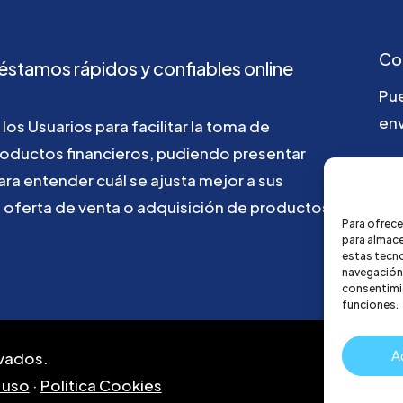
Co
éstamos
rápidos
y
confiables
online
Pu
env
los
Usuarios
para
facilitar
la
toma
de
roductos
financieros,
pudiendo
presentar
ho
ara
entender
cuál
se
ajusta
mejor
a
sus
u
oferta
de
venta
o
adquisición
de
productos
Para ofrece
para almace
estas tecn
navegación o
consentimie
funciones.
A
vados.
 uso
·
Politica Cookies