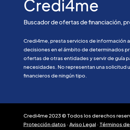
Credi4me
Buscador
de
ofertas
de
financiación,
pr
Credi4me,
presta
servicios
de
información
a
decisiones
en
el
ámbito
de
determinados
p
ofertas
de
otras
entidades
y
servir
de
guía
p
necesidades.
No
representan
una
solicitud
financieros
de
ningún
tipo.
Credi4me 2023 © Todos los derechos reser
Protección datos
·
Aviso Legal
·
Términos de