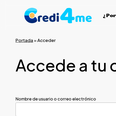
Skip
to
¿Por
main
content
Portada
»
Acceder
Accede a tu 
Nombre de usuario o correo electrónico