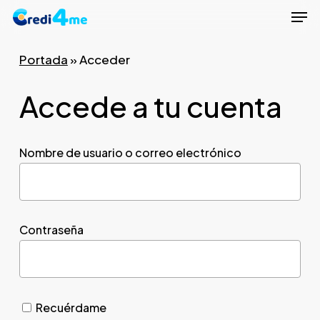
Men
Skip
to
Close
main
Portada
»
Acceder
Menu
content
Accede a tu cuenta
Nombre de usuario o correo electrónico
Contraseña
Recuérdame