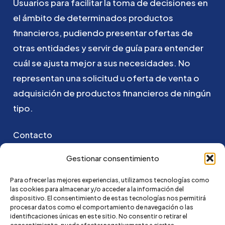
Usuarios
para
facilitar
la
toma
de
decisiones
en
el
ámbito
de
determinados
productos
financieros,
pudiendo
presentar
ofertas
de
otras
entidades
y
servir
de
guía
para
entender
cuál
se
ajusta
mejor
a
sus
necesidades.
No
representan
una
solicitud
u
oferta
de
venta
o
adquisición
de
productos
financieros
de
ningún
tipo.
Contacto
Puedes ponerte en contacto con nosotros
Gestionar consentimiento
enviando un email a:
Para ofrecer las mejores experiencias, utilizamos tecnologías como
las cookies para almacenar y/o acceder a la información del
go@credi4me.com
dispositivo. El consentimiento de estas tecnologías nos permitirá
procesar datos como el comportamiento de navegación o las
identificaciones únicas en este sitio. No consentir o retirar el