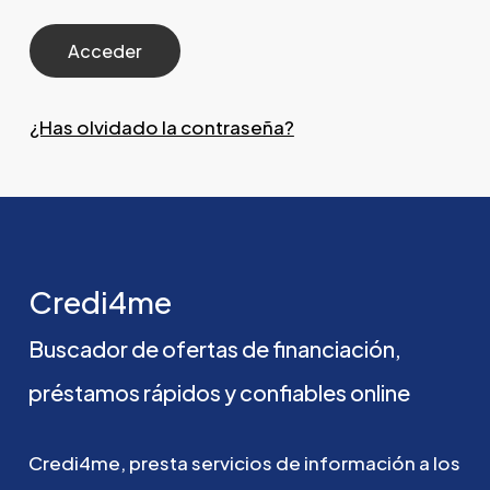
¿Has olvidado la contraseña?
Credi4me
Buscador
de
ofertas
de
financiación,
préstamos
rápidos
y
confiables
online
Credi4me,
presta
servicios
de
información
a
los