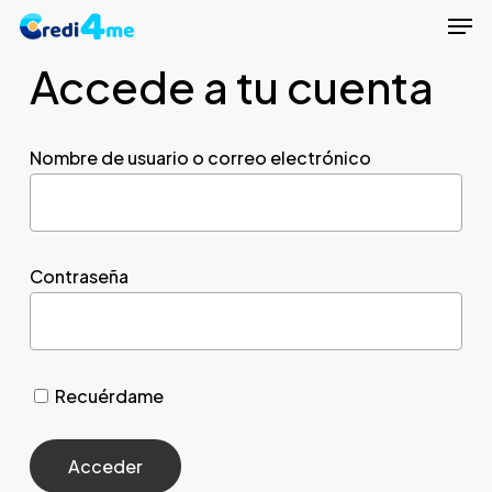
Men
Skip
to
Accede a tu cuenta
Close
main
Menu
content
Nombre de usuario o correo electrónico
Contraseña
Recuérdame