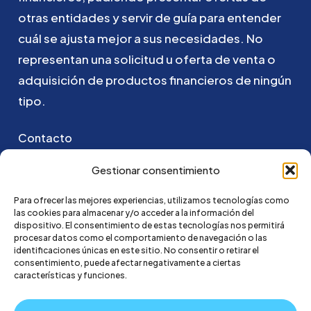
otras
entidades
y
servir
de
guía
para
entender
cuál
se
ajusta
mejor
a
sus
necesidades.
No
representan
una
solicitud
u
oferta
de
venta
o
adquisición
de
productos
financieros
de
ningún
tipo.
Contacto
Puedes ponerte en contacto con nosotros
Gestionar consentimiento
enviando un email a:
Para ofrecer las mejores experiencias, utilizamos tecnologías como
las cookies para almacenar y/o acceder a la información del
hola@credi4me.com
dispositivo. El consentimiento de estas tecnologías nos permitirá
procesar datos como el comportamiento de navegación o las
identificaciones únicas en este sitio. No consentir o retirar el
consentimiento, puede afectar negativamente a ciertas
características y funciones.