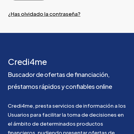
¿Has olvidado la contraseña?
Credi4me
Buscador
de
ofertas
de
financiación,
préstamos
rápidos
y
confiables
online
Credi4me,
presta
servicios
de
información
a
los
Usuarios
para
facilitar
la
toma
de
decisiones
en
el
ámbito
de
determinados
productos
financieros,
pudiendo
presentar
ofertas
de