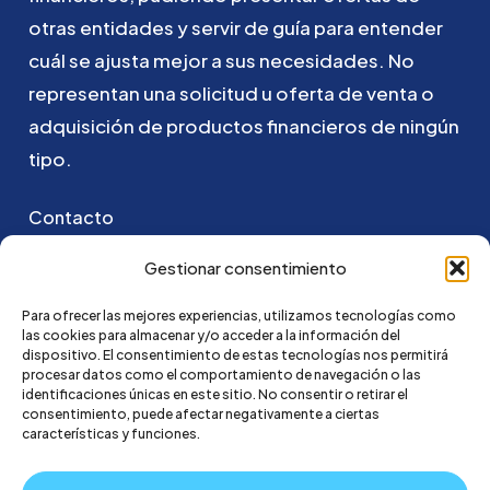
otras
entidades
y
servir
de
guía
para
entender
cuál
se
ajusta
mejor
a
sus
necesidades.
No
representan
una
solicitud
u
oferta
de
venta
o
adquisición
de
productos
financieros
de
ningún
tipo.
Contacto
Puedes ponerte en contacto con nosotros
Gestionar consentimiento
enviando un email a:
Para ofrecer las mejores experiencias, utilizamos tecnologías como
las cookies para almacenar y/o acceder a la información del
hola@credi4me.com
dispositivo. El consentimiento de estas tecnologías nos permitirá
procesar datos como el comportamiento de navegación o las
identificaciones únicas en este sitio. No consentir o retirar el
consentimiento, puede afectar negativamente a ciertas
características y funciones.