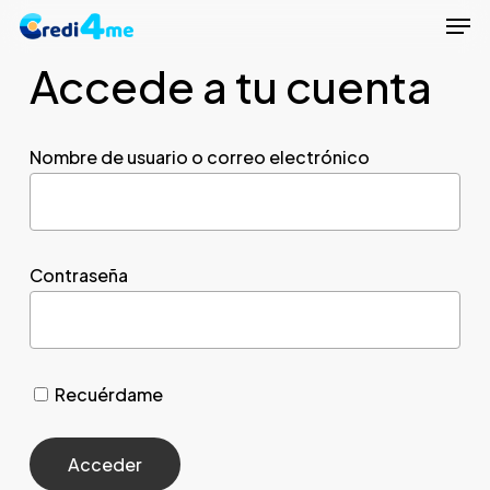
Men
Skip
to
Accede a tu cuenta
Close
main
Menu
content
Nombre de usuario o correo electrónico
Contraseña
Recuérdame