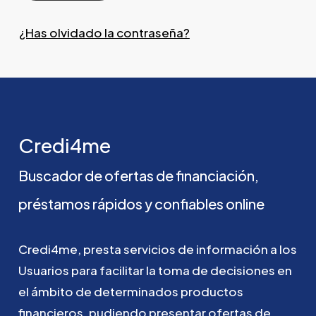
¿Has olvidado la contraseña?
Credi4me
Buscador
de
ofertas
de
financiación,
préstamos
rápidos
y
confiables
online
Credi4me,
presta
servicios
de
información
a
los
Usuarios
para
facilitar
la
toma
de
decisiones
en
el
ámbito
de
determinados
productos
financieros,
pudiendo
presentar
ofertas
de