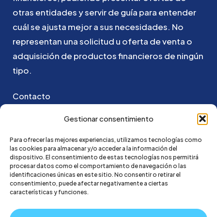
otras
entidades
y
servir
de
guía
para
entender
cuál
se
ajusta
mejor
a
sus
necesidades.
No
representan
una
solicitud
u
oferta
de
venta
o
adquisición
de
productos
financieros
de
ningún
tipo.
Contacto
Puedes ponerte en contacto con nosotros
Gestionar consentimiento
enviando un email a:
Para ofrecer las mejores experiencias, utilizamos tecnologías como
las cookies para almacenar y/o acceder a la información del
hola@credi4me.com
dispositivo. El consentimiento de estas tecnologías nos permitirá
procesar datos como el comportamiento de navegación o las
identificaciones únicas en este sitio. No consentir o retirar el
consentimiento, puede afectar negativamente a ciertas
características y funciones.