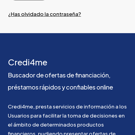
¿Has olvidado la contraseña?
Credi4me
Buscador
de
ofertas
de
financiación,
préstamos
rápidos
y
confiables
online
Credi4me,
presta
servicios
de
información
a
los
Usuarios
para
facilitar
la
toma
de
decisiones
en
el
ámbito
de
determinados
productos
financieros,
pudiendo
presentar
ofertas
de