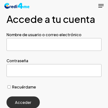
Men
Skip
to
Accede a tu cuenta
Close
main
Menu
content
Nombre de usuario o correo electrónico
Contraseña
Recuérdame