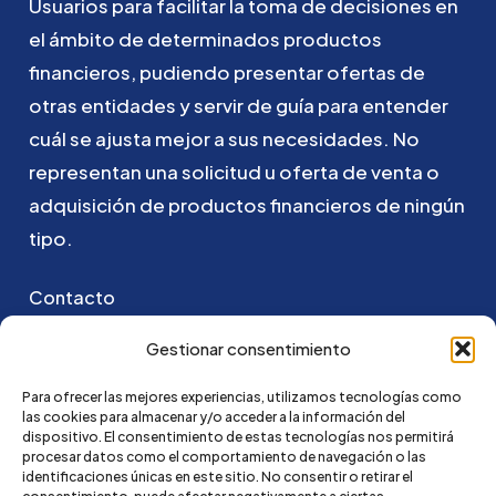
Usuarios
para
facilitar
la
toma
de
decisiones
en
el
ámbito
de
determinados
productos
financieros,
pudiendo
presentar
ofertas
de
otras
entidades
y
servir
de
guía
para
entender
cuál
se
ajusta
mejor
a
sus
necesidades.
No
representan
una
solicitud
u
oferta
de
venta
o
adquisición
de
productos
financieros
de
ningún
tipo.
Contacto
Puedes ponerte en contacto con nosotros
Gestionar consentimiento
enviando un email a:
Para ofrecer las mejores experiencias, utilizamos tecnologías como
las cookies para almacenar y/o acceder a la información del
hola@credi4me.com
dispositivo. El consentimiento de estas tecnologías nos permitirá
procesar datos como el comportamiento de navegación o las
identificaciones únicas en este sitio. No consentir o retirar el