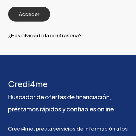
¿Has olvidado la contraseña?
Credi4me
Buscador
de
ofertas
de
financiación,
préstamos
rápidos
y
confiables
online
Credi4me,
presta
servicios
de
información
a
los