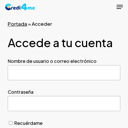
Men
Skip
to
Close
main
Portada
»
Acceder
Menu
content
Accede a tu cuenta
Nombre de usuario o correo electrónico
Contraseña
Recuérdame