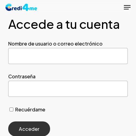
Men
Skip
to
Accede a tu cuenta
Close
main
Menu
content
Nombre de usuario o correo electrónico
Contraseña
Recuérdame