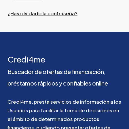
¿Has olvidado la contraseña?
Credi4me
Buscador
de
ofertas
de
financiación,
préstamos
rápidos
y
confiables
online
Credi4me,
presta
servicios
de
información
a
los
Usuarios
para
facilitar
la
toma
de
decisiones
en
el
ámbito
de
determinados
productos
financieros,
pudiendo
presentar
ofertas
de