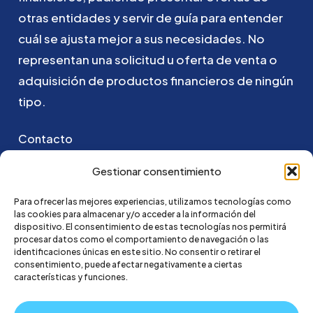
otras
entidades
y
servir
de
guía
para
entender
cuál
se
ajusta
mejor
a
sus
necesidades.
No
representan
una
solicitud
u
oferta
de
venta
o
adquisición
de
productos
financieros
de
ningún
tipo.
Contacto
Puedes ponerte en contacto con nosotros
Gestionar consentimiento
enviando un email a:
Para ofrecer las mejores experiencias, utilizamos tecnologías como
las cookies para almacenar y/o acceder a la información del
hola@credi4me.com
dispositivo. El consentimiento de estas tecnologías nos permitirá
procesar datos como el comportamiento de navegación o las
identificaciones únicas en este sitio. No consentir o retirar el
consentimiento, puede afectar negativamente a ciertas
características y funciones.