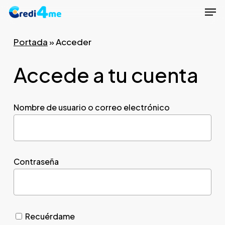
Men
Skip
to
Close
main
Portada
»
Acceder
Menu
content
Accede a tu cuenta
Nombre de usuario o correo electrónico
Contraseña
Recuérdame