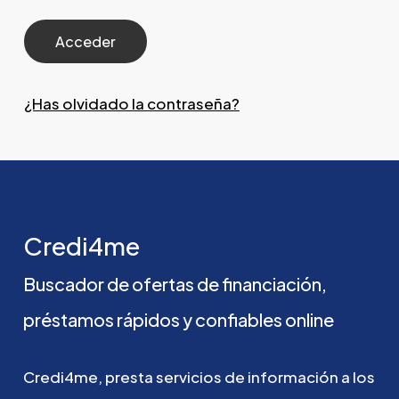
¿Has olvidado la contraseña?
Credi4me
Buscador
de
ofertas
de
financiación,
préstamos
rápidos
y
confiables
online
Credi4me,
presta
servicios
de
información
a
los