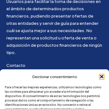
Usuarios
para
facilitar
la
toma
de
decisiones
en
el
ámbito
de
determinados
productos
financieros,
pudiendo
presentar
ofertas
de
otras
entidades
y
servir
de
guía
para
entender
cuál
se
ajusta
mejor
a
sus
necesidades.
No
representan
una
solicitud
u
oferta
de
venta
o
adquisición
de
productos
financieros
de
ningún
tipo.
Contacto
Puedes ponerte en contacto con nosotros
Gestionar consentimiento
enviando un email a:
Para ofrecer las mejores experiencias, utilizamos tecnologías como
las cookies para almacenar y/o acceder a la información del
hola@credi4me.com
dispositivo. El consentimiento de estas tecnologías nos permitirá
procesar datos como el comportamiento de navegación o las
identificaciones únicas en este sitio. No consentir o retirar el