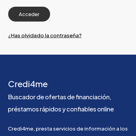
¿Has olvidado la contraseña?
Credi4me
Buscador
de
ofertas
de
financiación,
préstamos
rápidos
y
confiables
online
Credi4me,
presta
servicios
de
información
a
los