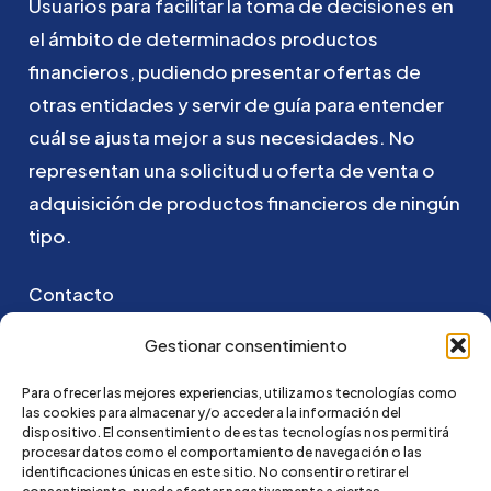
Usuarios
para
facilitar
la
toma
de
decisiones
en
el
ámbito
de
determinados
productos
financieros,
pudiendo
presentar
ofertas
de
otras
entidades
y
servir
de
guía
para
entender
cuál
se
ajusta
mejor
a
sus
necesidades.
No
representan
una
solicitud
u
oferta
de
venta
o
adquisición
de
productos
financieros
de
ningún
tipo.
Contacto
Puedes ponerte en contacto con nosotros
Gestionar consentimiento
enviando un email a:
Para ofrecer las mejores experiencias, utilizamos tecnologías como
las cookies para almacenar y/o acceder a la información del
go@credi4me.com
dispositivo. El consentimiento de estas tecnologías nos permitirá
procesar datos como el comportamiento de navegación o las
identificaciones únicas en este sitio. No consentir o retirar el