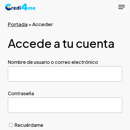
Men
Skip
to
Close
main
Portada
»
Acceder
Menu
content
Accede a tu cuenta
Nombre de usuario o correo electrónico
Contraseña
Recuérdame