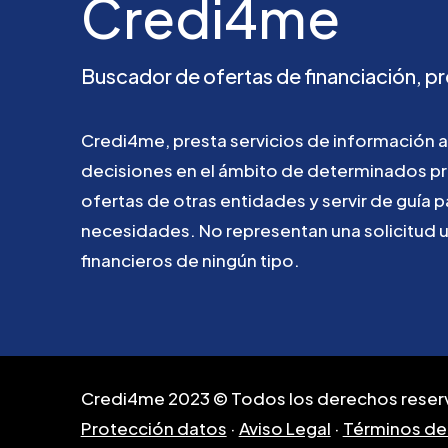
Credi4me
Buscador
de
ofertas
de
financiación,
pr
Credi4me,
presta
servicios
de
información
a
decisiones
en
el
ámbito
de
determinados
p
ofertas
de
otras
entidades
y
servir
de
guía
p
necesidades.
No
representan
una
solicitud
financieros
de
ningún
tipo.
Credi4me 2023 © Todos los derechos reser
Protección datos
·
Aviso Legal
·
Términos de