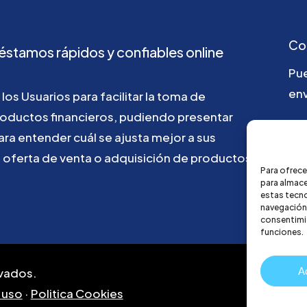
Co
éstamos
rápidos
y
confiables
online
Pu
env
los
Usuarios
para
facilitar
la
toma
de
roductos
financieros,
pudiendo
presentar
go
ara
entender
cuál
se
ajusta
mejor
a
sus
u
oferta
de
venta
o
adquisición
de
productos
Para ofrece
para almace
estas tecn
navegación o
consentimie
funciones.
A
vados.
 uso
·
Politica Cookies