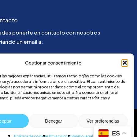
ntacto
edes ponerte en contacto con nosotros
iando un email a:
@credi4me.com
Gestionar consentimiento
r las mejores experiencias, utilizamos tecnologías como las cookies
nar y/o acceder a la información del dispositivo. El consentimiento de
ologías nos permitirá procesar datos como el comportamiento de
 las identificaciones únicas en este sitio. No consentir o retirar el
nto, puede afectar negativamente a ciertas características y
ceptar
Denegar
Ver preferencias
ES
Política de cookies
Privacy Policy
Aviso legal