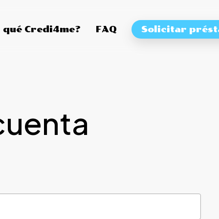
 qué Credi4me?
FAQ
Solicitar prés
cuenta