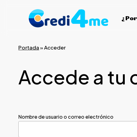
Skip
to
¿Por
main
content
Portada
»
Acceder
Accede a tu 
Nombre de usuario o correo electrónico