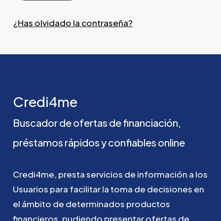
¿Has olvidado la contraseña?
Credi4me
Buscador
de
ofertas
de
financiación,
préstamos
rápidos
y
confiables
online
Credi4me,
presta
servicios
de
información
a
los
Usuarios
para
facilitar
la
toma
de
decisiones
en
el
ámbito
de
determinados
productos
financieros,
pudiendo
presentar
ofertas
de