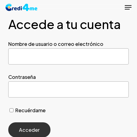
Men
Skip
to
Accede a tu cuenta
Close
main
Menu
content
Nombre de usuario o correo electrónico
Contraseña
Recuérdame