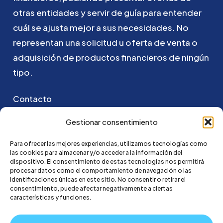
otras
entidades
y
servir
de
guía
para
entender
cuál
se
ajusta
mejor
a
sus
necesidades.
No
representan
una
solicitud
u
oferta
de
venta
o
adquisición
de
productos
financieros
de
ningún
tipo.
Contacto
Puedes ponerte en contacto con nosotros
Gestionar consentimiento
enviando un email a:
Para ofrecer las mejores experiencias, utilizamos tecnologías como
las cookies para almacenar y/o acceder a la información del
hola@credi4me.com
dispositivo. El consentimiento de estas tecnologías nos permitirá
procesar datos como el comportamiento de navegación o las
identificaciones únicas en este sitio. No consentir o retirar el
consentimiento, puede afectar negativamente a ciertas
características y funciones.