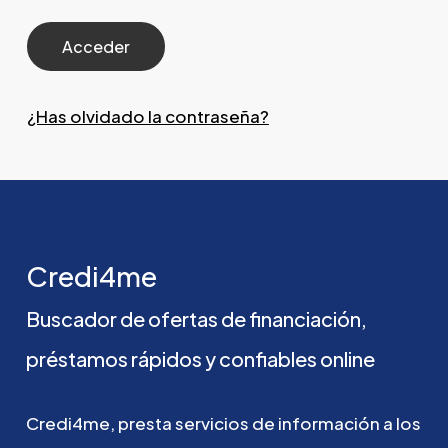
¿Has olvidado la contraseña?
Credi4me
Buscador
de
ofertas
de
financiación,
préstamos
rápidos
y
confiables
online
Credi4me,
presta
servicios
de
información
a
los