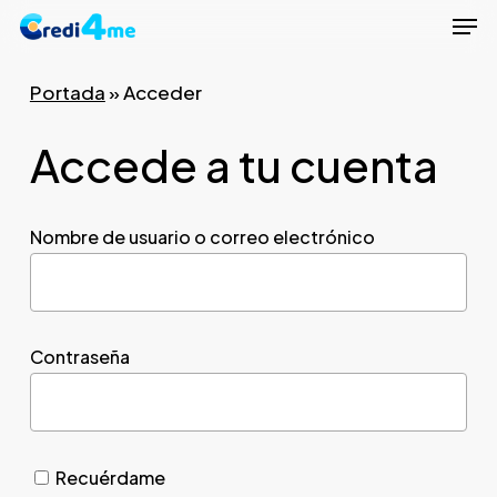
Men
Skip
to
Close
main
Portada
»
Acceder
Menu
content
Accede a tu cuenta
Nombre de usuario o correo electrónico
Contraseña
Recuérdame