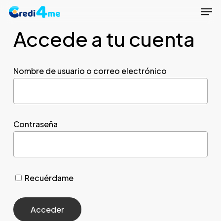
Men
Skip
to
Accede a tu cuenta
Close
main
Menu
content
Nombre de usuario o correo electrónico
Contraseña
Recuérdame