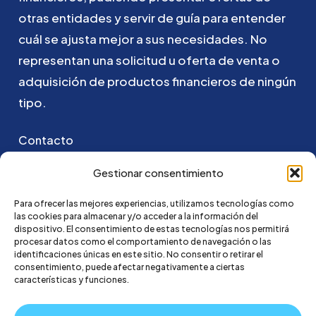
otras
entidades
y
servir
de
guía
para
entender
cuál
se
ajusta
mejor
a
sus
necesidades.
No
representan
una
solicitud
u
oferta
de
venta
o
adquisición
de
productos
financieros
de
ningún
tipo.
Contacto
Puedes ponerte en contacto con nosotros
Gestionar consentimiento
enviando un email a:
Para ofrecer las mejores experiencias, utilizamos tecnologías como
las cookies para almacenar y/o acceder a la información del
hola@credi4me.com
dispositivo. El consentimiento de estas tecnologías nos permitirá
procesar datos como el comportamiento de navegación o las
identificaciones únicas en este sitio. No consentir o retirar el
consentimiento, puede afectar negativamente a ciertas
características y funciones.