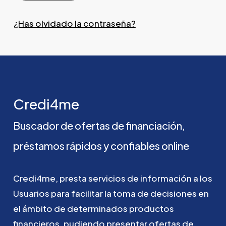
¿Has olvidado la contraseña?
Credi4me
Buscador
de
ofertas
de
financiación,
préstamos
rápidos
y
confiables
online
Credi4me,
presta
servicios
de
información
a
los
Usuarios
para
facilitar
la
toma
de
decisiones
en
el
ámbito
de
determinados
productos
financieros,
pudiendo
presentar
ofertas
de