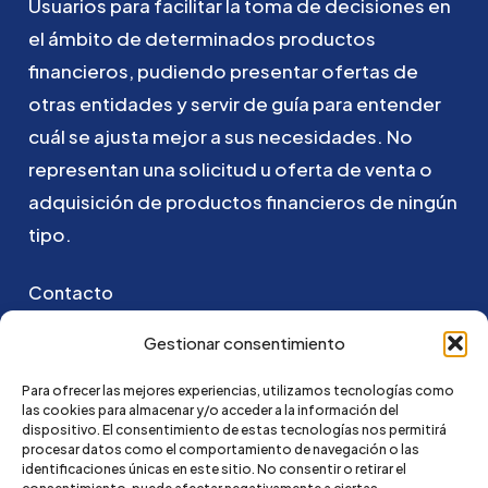
Usuarios
para
facilitar
la
toma
de
decisiones
en
el
ámbito
de
determinados
productos
financieros,
pudiendo
presentar
ofertas
de
otras
entidades
y
servir
de
guía
para
entender
cuál
se
ajusta
mejor
a
sus
necesidades.
No
representan
una
solicitud
u
oferta
de
venta
o
adquisición
de
productos
financieros
de
ningún
tipo.
Contacto
Puedes ponerte en contacto con nosotros
Gestionar consentimiento
enviando un email a:
Para ofrecer las mejores experiencias, utilizamos tecnologías como
las cookies para almacenar y/o acceder a la información del
go@credi4me.com
dispositivo. El consentimiento de estas tecnologías nos permitirá
procesar datos como el comportamiento de navegación o las
identificaciones únicas en este sitio. No consentir o retirar el