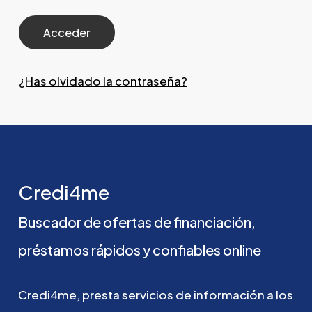
¿Has olvidado la contraseña?
Credi4me
Buscador
de
ofertas
de
financiación,
préstamos
rápidos
y
confiables
online
Credi4me,
presta
servicios
de
información
a
los