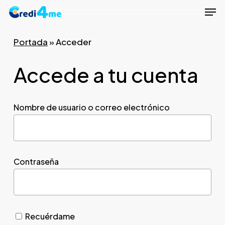
Men
Skip
to
Close
main
Portada
»
Acceder
Menu
content
Accede a tu cuenta
Nombre de usuario o correo electrónico
Contraseña
Recuérdame