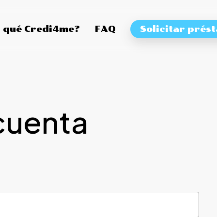
 qué Credi4me?
FAQ
Solicitar prés
cuenta