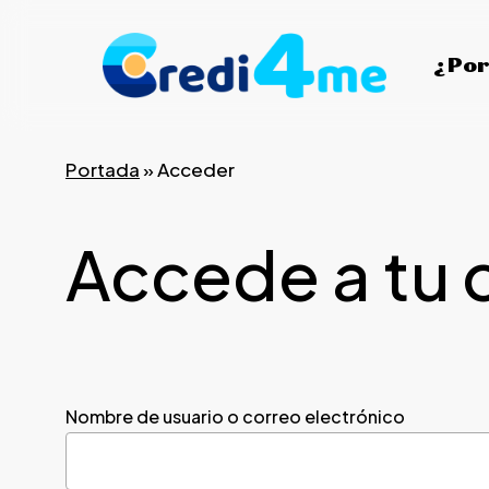
Skip
to
¿Por
main
content
Portada
»
Acceder
Accede a tu 
Nombre de usuario o correo electrónico