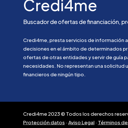
Credi4me
Buscador
de
ofertas
de
financiación,
pr
Credi4me,
presta
servicios
de
información
a
decisiones
en
el
ámbito
de
determinados
p
ofertas
de
otras
entidades
y
servir
de
guía
p
necesidades.
No
representan
una
solicitud
financieros
de
ningún
tipo.
Credi4me 2023 © Todos los derechos reser
Protección datos
·
Aviso Legal
·
Términos de