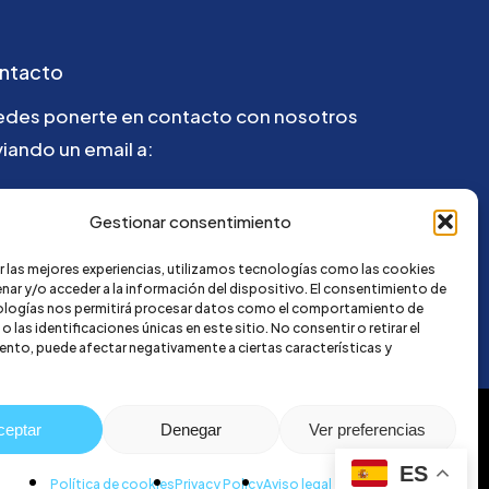
ntacto
edes ponerte en contacto con nosotros
iando un email a:
la@credi4me.com
Gestionar consentimiento
r las mejores experiencias, utilizamos tecnologías como las cookies
nar y/o acceder a la información del dispositivo. El consentimiento de
ologías nos permitirá procesar datos como el comportamiento de
 las identificaciones únicas en este sitio. No consentir o retirar el
nto, puede afectar negativamente a ciertas características y
ceptar
Denegar
Ver preferencias
ES
Política de cookies
Privacy Policy
Aviso legal