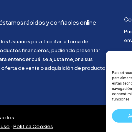
Co
éstamos
rápidos
y
confiables
online
Pu
env
los
Usuarios
para
facilitar
la
toma
de
roductos
financieros,
pudiendo
presentar
ho
ara
entender
cuál
se
ajusta
mejor
a
sus
u
oferta
de
venta
o
adquisición
de
productos
Para ofrece
para almace
estas tecn
navegación o
consentimie
funciones.
A
vados.
 uso
·
Politica Cookies