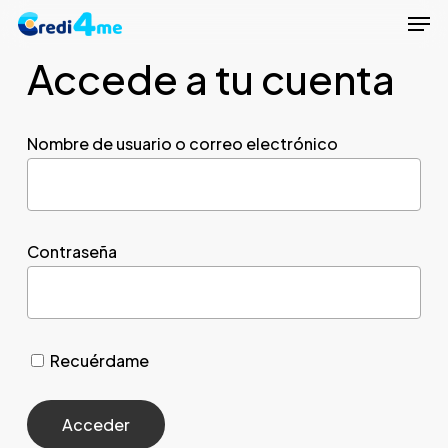
Men
Skip
to
Accede a tu cuenta
Close
main
Menu
content
Nombre de usuario o correo electrónico
Contraseña
Recuérdame