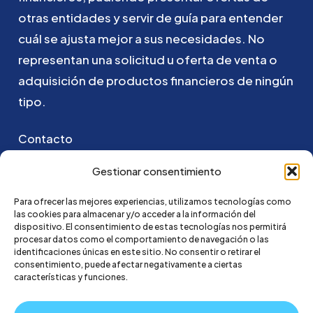
otras
entidades
y
servir
de
guía
para
entender
cuál
se
ajusta
mejor
a
sus
necesidades.
No
representan
una
solicitud
u
oferta
de
venta
o
adquisición
de
productos
financieros
de
ningún
tipo.
Contacto
Puedes ponerte en contacto con nosotros
Gestionar consentimiento
enviando un email a:
Para ofrecer las mejores experiencias, utilizamos tecnologías como
las cookies para almacenar y/o acceder a la información del
hola@credi4me.com
dispositivo. El consentimiento de estas tecnologías nos permitirá
procesar datos como el comportamiento de navegación o las
identificaciones únicas en este sitio. No consentir o retirar el
consentimiento, puede afectar negativamente a ciertas
características y funciones.