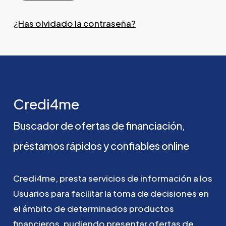
¿Has olvidado la contraseña?
Credi4me
Buscador
de
ofertas
de
financiación,
préstamos
rápidos
y
confiables
online
Credi4me,
presta
servicios
de
información
a
los
Usuarios
para
facilitar
la
toma
de
decisiones
en
el
ámbito
de
determinados
productos
financieros,
pudiendo
presentar
ofertas
de