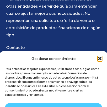
otras
entidades
y
servir
de
guía
para
entender
cuál
se
ajusta
mejor
a
sus
necesidades.
No
representan
una
solicitud
u
oferta
de
venta
o
adquisición
de
productos
financieros
de
ningún
tipo.
Contacto
Puedes ponerte en contacto con nosotros
Gestionar consentimiento
enviando un email a:
Para ofrecer las mejores experiencias, utilizamos tecnologías como
las cookies para almacenar y/o acceder a la información del
hola@credi4me.com
dispositivo. El consentimiento de estas tecnologías nos permitirá
procesar datos como el comportamiento de navegación o las
identificaciones únicas en este sitio. No consentir o retirar el
consentimiento, puede afectar negativamente a ciertas
características y funciones.