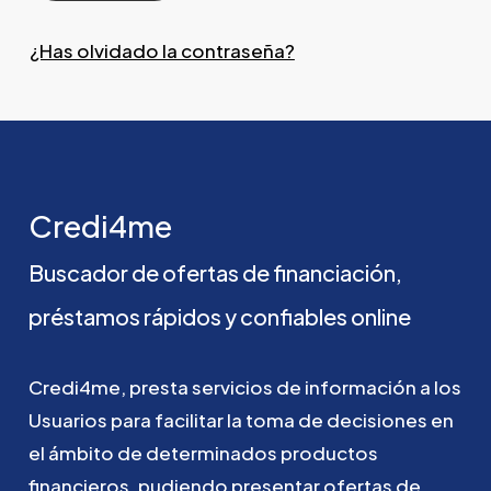
¿Has olvidado la contraseña?
Credi4me
Buscador
de
ofertas
de
financiación,
préstamos
rápidos
y
confiables
online
Credi4me,
presta
servicios
de
información
a
los
Usuarios
para
facilitar
la
toma
de
decisiones
en
el
ámbito
de
determinados
productos
financieros,
pudiendo
presentar
ofertas
de