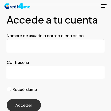
Men
Skip
to
Accede a tu cuenta
Close
main
Menu
content
Nombre de usuario o correo electrónico
Contraseña
Recuérdame