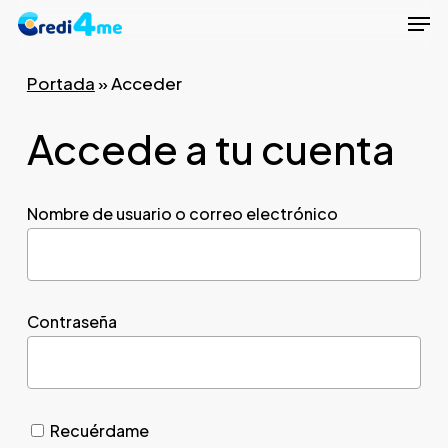
Men
Skip
to
Close
main
Portada
»
Acceder
Menu
content
Accede a tu cuenta
Nombre de usuario o correo electrónico
Contraseña
Recuérdame