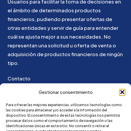
Usuarios
para
facilitar
la
toma
de
decisiones
en
el
ámbito
de
determinados
productos
financieros,
pudiendo
presentar
ofertas
de
otras
entidades
y
servir
de
guía
para
entender
cuál
se
ajusta
mejor
a
sus
necesidades.
No
representan
una
solicitud
u
oferta
de
venta
o
adquisición
de
productos
financieros
de
ningún
tipo.
Contacto
Puedes ponerte en contacto con nosotros
Gestionar consentimiento
enviando un email a:
Para ofrecer las mejores experiencias, utilizamos tecnologías como
las cookies para almacenar y/o acceder a la información del
go@credi4me.com
dispositivo. El consentimiento de estas tecnologías nos permitirá
procesar datos como el comportamiento de navegación o las
identificaciones únicas en este sitio. No consentir o retirar el