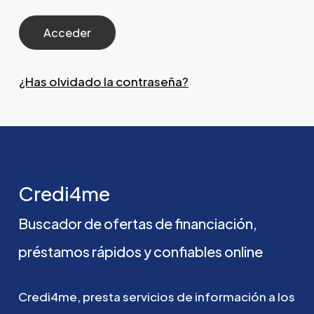
¿Has olvidado la contraseña?
Credi4me
Buscador
de
ofertas
de
financiación,
préstamos
rápidos
y
confiables
online
Credi4me,
presta
servicios
de
información
a
los