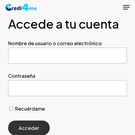
Men
Skip
to
Accede a tu cuenta
Close
main
Menu
content
Nombre de usuario o correo electrónico
Contraseña
Recuérdame