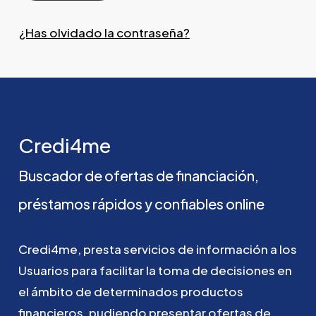
¿Has olvidado la contraseña?
Credi4me
Buscador
de
ofertas
de
financiación,
préstamos
rápidos
y
confiables
online
Credi4me,
presta
servicios
de
información
a
los
Usuarios
para
facilitar
la
toma
de
decisiones
en
el
ámbito
de
determinados
productos
financieros,
pudiendo
presentar
ofertas
de