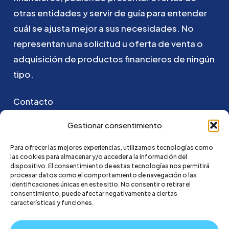
otras
entidades
y
servir
de
guía
para
entender
cuál
se
ajusta
mejor
a
sus
necesidades.
No
representan
una
solicitud
u
oferta
de
venta
o
adquisición
de
productos
financieros
de
ningún
tipo.
Contacto
Puedes ponerte en contacto con nosotros
Gestionar consentimiento
enviando un email a:
Para ofrecer las mejores experiencias, utilizamos tecnologías como
las cookies para almacenar y/o acceder a la información del
hola@credi4me.com
dispositivo. El consentimiento de estas tecnologías nos permitirá
procesar datos como el comportamiento de navegación o las
identificaciones únicas en este sitio. No consentir o retirar el
consentimiento, puede afectar negativamente a ciertas
características y funciones.