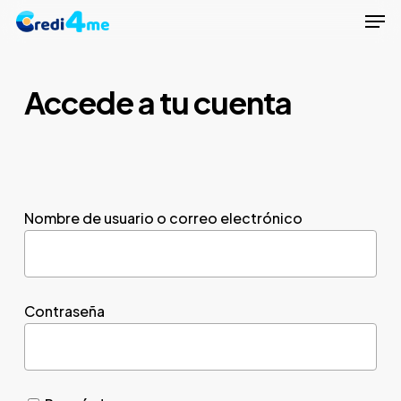
Men
Skip
to
Close
main
Menu
content
Accede a tu cuenta
Nombre de usuario o correo electrónico
Contraseña