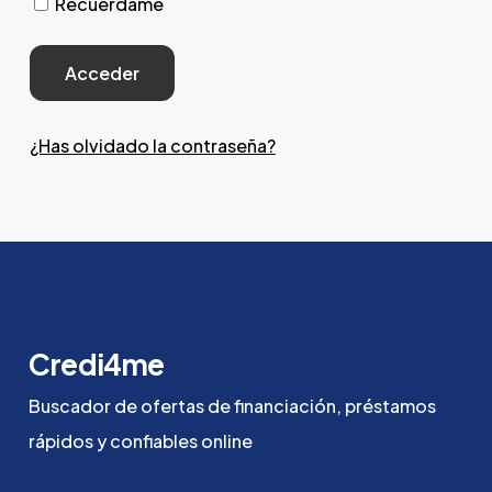
Recuérdame
¿Has olvidado la contraseña?
Credi4me
Buscador
de
ofertas
de
financiación,
préstamos
rápidos
y
confiables
online