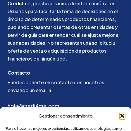
Credi4me,
presta
servicios
de
información
a
los
Usuarios
para
facilitar
la
toma
de
decisiones
en
el
ámbito
de
determinados
productos
financieros,
pudiendo
presentar
ofertas
de
otras
entidades
y
servir
de
guía
para
entender
cuál
se
ajusta
mejor
a
sus
necesidades.
No
representan
una
solicitud
u
oferta
de
venta
o
adquisición
de
productos
financieros
de
ningún
tipo.
Contacto
Puedes ponerte en contacto con nosotros
enviando un email a:
hola@credi4me.com
Gestionar consentimiento
Para ofrecer las mejores experiencias, utilizamos tecnologías como