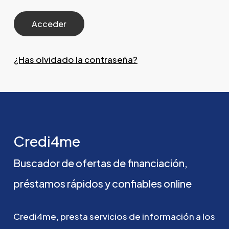
¿Has olvidado la contraseña?
Credi4me
Buscador
de
ofertas
de
financiación,
préstamos
rápidos
y
confiables
online
Credi4me,
presta
servicios
de
información
a
los