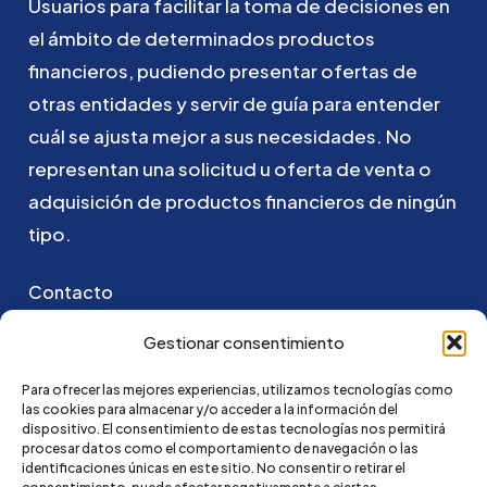
Usuarios
para
facilitar
la
toma
de
decisiones
en
el
ámbito
de
determinados
productos
financieros,
pudiendo
presentar
ofertas
de
otras
entidades
y
servir
de
guía
para
entender
cuál
se
ajusta
mejor
a
sus
necesidades.
No
representan
una
solicitud
u
oferta
de
venta
o
adquisición
de
productos
financieros
de
ningún
tipo.
Contacto
Puedes ponerte en contacto con nosotros
Gestionar consentimiento
enviando un email a:
Para ofrecer las mejores experiencias, utilizamos tecnologías como
las cookies para almacenar y/o acceder a la información del
hola@credi4me.com
dispositivo. El consentimiento de estas tecnologías nos permitirá
procesar datos como el comportamiento de navegación o las
identificaciones únicas en este sitio. No consentir o retirar el