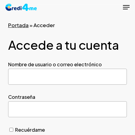
Men
Skip
to
Close
main
Portada
»
Acceder
Menu
content
Accede a tu cuenta
Nombre de usuario o correo electrónico
Contraseña
Recuérdame