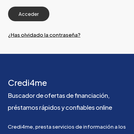
¿Has olvidado la contraseña?
Credi4me
Buscador
de
ofertas
de
financiación,
préstamos
rápidos
y
confiables
online
Credi4me,
presta
servicios
de
información
a
los