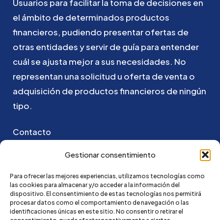
Usuarios
para
facilitar
la
toma
de
decisiones
en
el
ámbito
de
determinados
productos
financieros,
pudiendo
presentar
ofertas
de
otras
entidades
y
servir
de
guía
para
entender
cuál
se
ajusta
mejor
a
sus
necesidades.
No
representan
una
solicitud
u
oferta
de
venta
o
adquisición
de
productos
financieros
de
ningún
tipo.
Contacto
Puedes ponerte en contacto con nosotros
Gestionar consentimiento
enviando un email a:
Para ofrecer las mejores experiencias, utilizamos tecnologías como
las cookies para almacenar y/o acceder a la información del
hola@credi4me.com
dispositivo. El consentimiento de estas tecnologías nos permitirá
procesar datos como el comportamiento de navegación o las
identificaciones únicas en este sitio. No consentir o retirar el