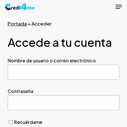
Men
Skip
to
Close
main
Portada
»
Acceder
Menu
content
Accede a tu cuenta
Nombre de usuario o correo electrónico
Contraseña
Recuérdame