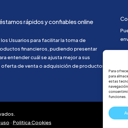
Co
éstamos
rápidos
y
confiables
online
Pu
env
los
Usuarios
para
facilitar
la
toma
de
roductos
financieros,
pudiendo
presentar
go
ara
entender
cuál
se
ajusta
mejor
a
sus
u
oferta
de
venta
o
adquisición
de
productos
Para ofrece
para almace
estas tecn
navegación o
consentimie
funciones.
A
vados.
 uso
·
Politica Cookies