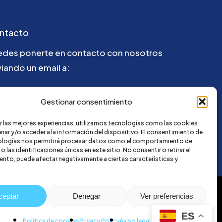
ntacto
edes ponerte en contacto con nosotros
iando un email a:
@credi4me.com
Gestionar consentimiento
r las mejores experiencias, utilizamos tecnologías como las cookies
nar y/o acceder a la información del dispositivo. El consentimiento de
ologías nos permitirá procesar datos como el comportamiento de
 las identificaciones únicas en este sitio. No consentir o retirar el
nto, puede afectar negativamente a ciertas características y
ceptar
Denegar
Ver preferencias
ES
Política de cookies
Privacy Policy
Aviso legal