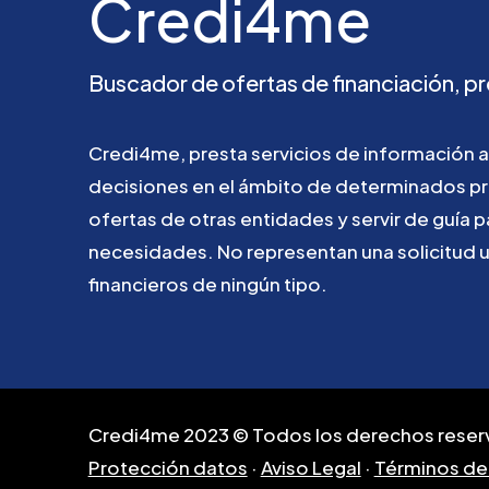
Credi4me
Buscador
de
ofertas
de
financiación,
pr
Credi4me,
presta
servicios
de
información
a
decisiones
en
el
ámbito
de
determinados
p
ofertas
de
otras
entidades
y
servir
de
guía
p
necesidades.
No
representan
una
solicitud
financieros
de
ningún
tipo.
Credi4me 2023 © Todos los derechos reser
Protección datos
·
Aviso Legal
·
Términos de