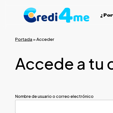
Skip
to
¿Por
main
content
Portada
»
Acceder
Accede a tu 
Nombre de usuario o correo electrónico