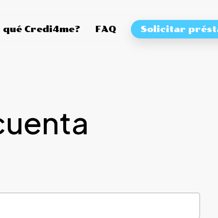
 qué Credi4me?
FAQ
Solicitar prés
cuenta