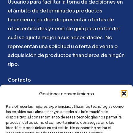
Usuarios
para
facilitar
la
toma
de
decisiones
en
el
ámbito
de
determinados
productos
financieros,
pudiendo
presentar
ofertas
de
otras
entidades
y
servir
de
guía
para
entender
cuál
se
ajusta
mejor
a
sus
necesidades.
No
representan
una
solicitud
u
oferta
de
venta
o
adquisición
de
productos
financieros
de
ningún
tipo.
Contacto
Puedes ponerte en contacto con nosotros
Gestionar consentimiento
enviando un email a:
Para ofrecer las mejores experiencias, utilizamos tecnologías como
las cookies para almacenar y/o acceder a la información del
go@credi4me.com
dispositivo. El consentimiento de estas tecnologías nos permitirá
procesar datos como el comportamiento de navegación o las
identificaciones únicas en este sitio. No consentir o retirar el