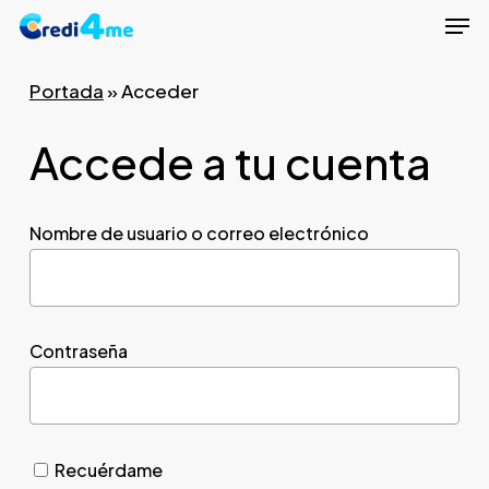
Men
Skip
to
Close
main
Portada
»
Acceder
Menu
content
Accede a tu cuenta
Nombre de usuario o correo electrónico
Contraseña
Recuérdame