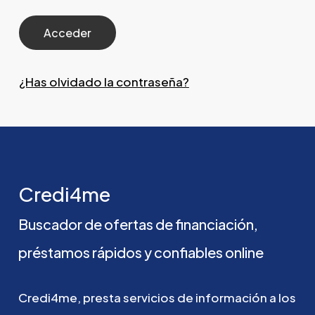
¿Has olvidado la contraseña?
Credi4me
Buscador
de
ofertas
de
financiación,
préstamos
rápidos
y
confiables
online
Credi4me,
presta
servicios
de
información
a
los