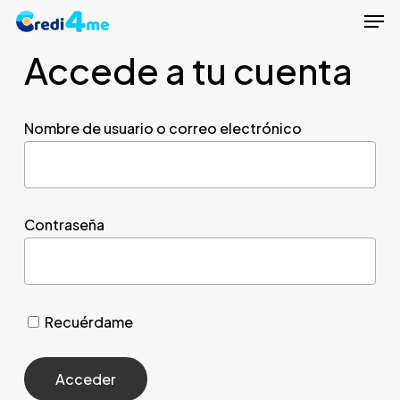
Men
Skip
to
Accede a tu cuenta
Close
main
Menu
content
Nombre de usuario o correo electrónico
Contraseña
Recuérdame