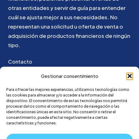
otras
entidades
y
servir
de
guía
para
entender
cuál
se
ajusta
mejor
a
sus
necesidades.
No
representan
una
solicitud
u
oferta
de
venta
o
adquisición
de
productos
financieros
de
ningún
tipo.
Contacto
Puedes ponerte en contacto con nosotros
Gestionar consentimiento
enviando un email a:
Para ofrecer las mejores experiencias, utilizamos tecnologías como
las cookies para almacenar y/o acceder a la información del
hola@credi4me.com
dispositivo. El consentimiento de estas tecnologías nos permitirá
procesar datos como el comportamiento de navegación o las
identificaciones únicas en este sitio. No consentir o retirar el
consentimiento, puede afectar negativamente a ciertas
características y funciones.