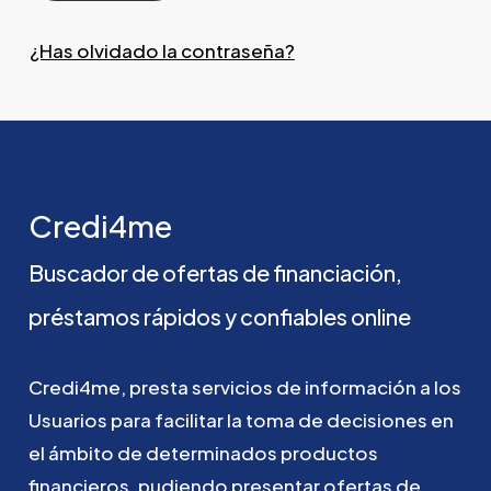
¿Has olvidado la contraseña?
Credi4me
Buscador
de
ofertas
de
financiación,
préstamos
rápidos
y
confiables
online
Credi4me,
presta
servicios
de
información
a
los
Usuarios
para
facilitar
la
toma
de
decisiones
en
el
ámbito
de
determinados
productos
financieros,
pudiendo
presentar
ofertas
de