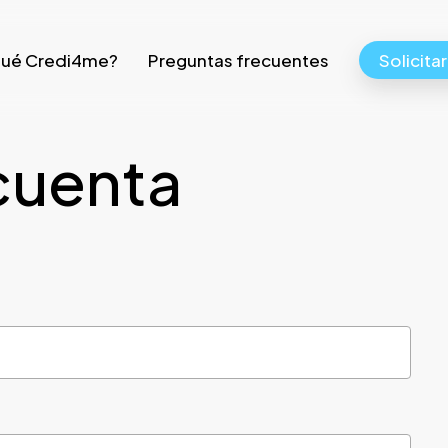
qué Credi4me?
Preguntas frecuentes
Solicita
cuenta