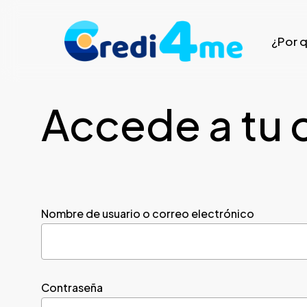
Skip
to
¿Por 
main
content
Accede a tu 
Nombre de usuario o correo electrónico
Contraseña