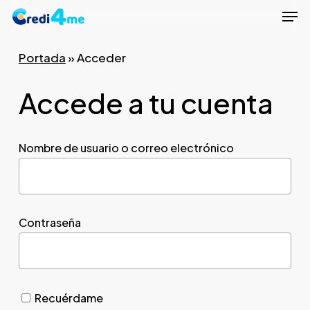
Men
Skip
to
Close
main
Portada
»
Acceder
Menu
content
Accede a tu cuenta
Nombre de usuario o correo electrónico
Contraseña
Recuérdame