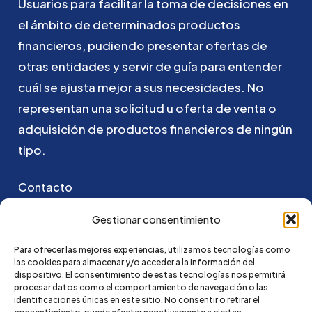
Usuarios
para
facilitar
la
toma
de
decisiones
en
el
ámbito
de
determinados
productos
financieros,
pudiendo
presentar
ofertas
de
otras
entidades
y
servir
de
guía
para
entender
cuál
se
ajusta
mejor
a
sus
necesidades.
No
representan
una
solicitud
u
oferta
de
venta
o
adquisición
de
productos
financieros
de
ningún
tipo.
Contacto
Puedes ponerte en contacto con nosotros
Gestionar consentimiento
enviando un email a:
Para ofrecer las mejores experiencias, utilizamos tecnologías como
las cookies para almacenar y/o acceder a la información del
go@credi4me.com
dispositivo. El consentimiento de estas tecnologías nos permitirá
procesar datos como el comportamiento de navegación o las
identificaciones únicas en este sitio. No consentir o retirar el