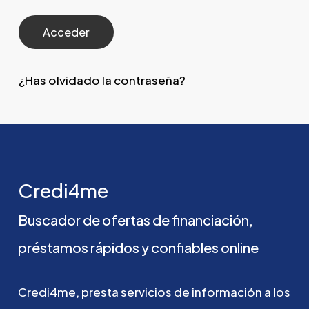
¿Has olvidado la contraseña?
Credi4me
Buscador
de
ofertas
de
financiación,
préstamos
rápidos
y
confiables
online
Credi4me,
presta
servicios
de
información
a
los