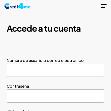
Men
Skip
to
Close
main
Menu
content
Accede a tu cuenta
Nombre de usuario o correo electrónico
Contraseña