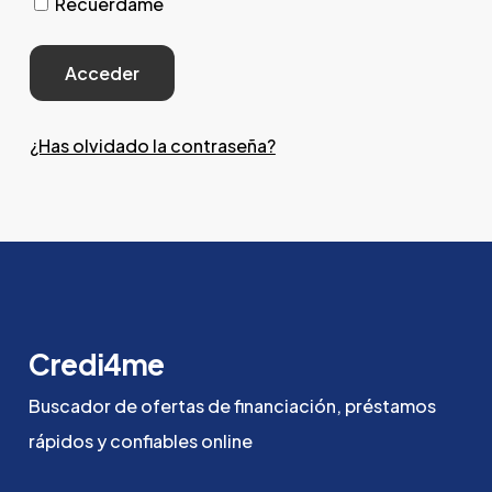
Recuérdame
¿Has olvidado la contraseña?
Credi4me
Buscador
de
ofertas
de
financiación,
préstamos
rápidos
y
confiables
online