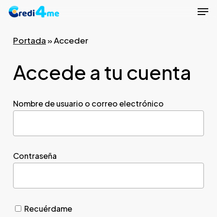
Men
Skip
to
Close
main
Portada
»
Acceder
Menu
content
Accede a tu cuenta
Nombre de usuario o correo electrónico
Contraseña
Recuérdame