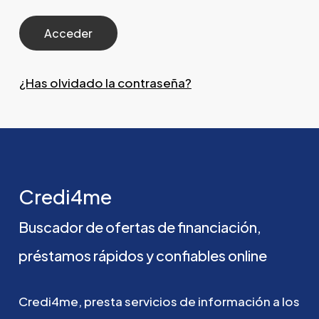
¿Has olvidado la contraseña?
Credi4me
Buscador
de
ofertas
de
financiación,
préstamos
rápidos
y
confiables
online
Credi4me,
presta
servicios
de
información
a
los