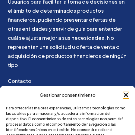
Usuarios
para
facilitar
la
toma
de
decisiones
en
el
ámbito
de
determinados
productos
financieros,
pudiendo
presentar
ofertas
de
otras
entidades
y
servir
de
guía
para
entender
cuál
se
ajusta
mejor
a
sus
necesidades.
No
representan
una
solicitud
u
oferta
de
venta
o
adquisición
de
productos
financieros
de
ningún
tipo.
Contacto
Puedes ponerte en contacto con nosotros
Gestionar consentimiento
enviando un email a:
Para ofrecer las mejores experiencias, utilizamos tecnologías como
las cookies para almacenar y/o acceder a la información del
go@credi4me.com
dispositivo. El consentimiento de estas tecnologías nos permitirá
procesar datos como el comportamiento de navegación o las
identificaciones únicas en este sitio. No consentir o retirar el