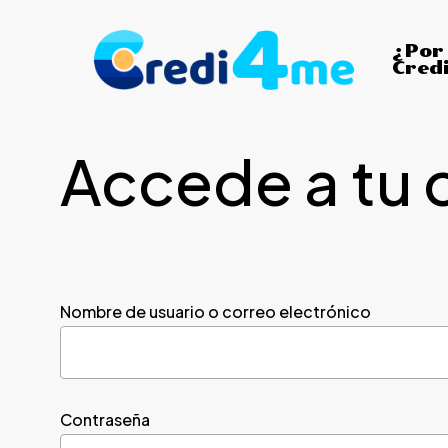
Skip
to
¿Por
Cred
main
content
Accede a tu 
Nombre de usuario o correo electrónico
Contraseña