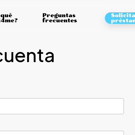
 qué
Preguntas
Solicit
i4me?
frecuentes
présta
cuenta