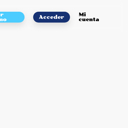
ar
Mi
Acceder
mo
cuenta