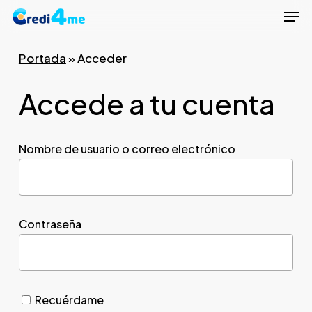
Men
Skip
to
Close
main
Portada
»
Acceder
Menu
content
Accede a tu cuenta
Nombre de usuario o correo electrónico
Contraseña
Recuérdame