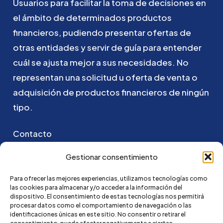
Usuarios
para
facilitar
la
toma
de
decisiones
en
el
ámbito
de
determinados
productos
financieros,
pudiendo
presentar
ofertas
de
otras
entidades
y
servir
de
guía
para
entender
cuál
se
ajusta
mejor
a
sus
necesidades.
No
representan
una
solicitud
u
oferta
de
venta
o
adquisición
de
productos
financieros
de
ningún
tipo.
Contacto
Puedes ponerte en contacto con nosotros
Gestionar consentimiento
enviando un email a:
Para ofrecer las mejores experiencias, utilizamos tecnologías como
las cookies para almacenar y/o acceder a la información del
hola@credi4me.com
dispositivo. El consentimiento de estas tecnologías nos permitirá
procesar datos como el comportamiento de navegación o las
identificaciones únicas en este sitio. No consentir o retirar el