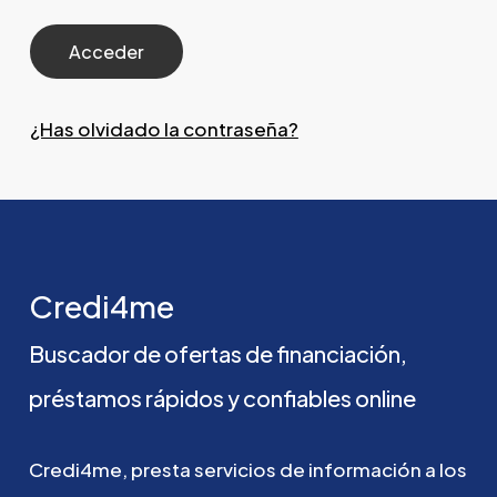
¿Has olvidado la contraseña?
Credi4me
Buscador
de
ofertas
de
financiación,
préstamos
rápidos
y
confiables
online
Credi4me,
presta
servicios
de
información
a
los