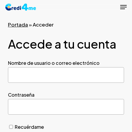
Men
Skip
to
Close
main
Portada
»
Acceder
Menu
content
Accede a tu cuenta
Nombre de usuario o correo electrónico
Contraseña
Recuérdame