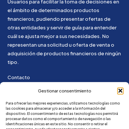
Usuarios
para
facilitar
la
toma
de
decisiones
en
el
ámbito
de
determinados
productos
financieros,
pudiendo
presentar
ofertas
de
otras
entidades
y
servir
de
guía
para
entender
cuál
se
ajusta
mejor
a
sus
necesidades.
No
representan
una
solicitud
u
oferta
de
venta
o
adquisición
de
productos
financieros
de
ningún
tipo.
Contacto
Puedes ponerte en contacto con nosotros
Gestionar consentimiento
enviando un email a:
Para ofrecer las mejores experiencias, utilizamos tecnologías como
las cookies para almacenar y/o acceder a la información del
go@credi4me.com
dispositivo. El consentimiento de estas tecnologías nos permitirá
procesar datos como el comportamiento de navegación o las
identificaciones únicas en este sitio. No consentir o retirar el