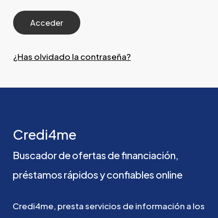
¿Has olvidado la contraseña?
Credi4me
Buscador
de
ofertas
de
financiación,
préstamos
rápidos
y
confiables
online
Credi4me,
presta
servicios
de
información
a
los