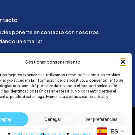
ntacto
edes ponerte en contacto con nosotros
iando un email a:
la@credi4me.com
Gestionar consentimiento
r las mejores experiencias, utilizamos tecnologías como las cookies
nar y/o acceder a la información del dispositivo. El consentimiento de
ologías nos permitirá procesar datos como el comportamiento de
 las identificaciones únicas en este sitio. No consentir o retirar el
nto, puede afectar negativamente a ciertas características y
ceptar
Denegar
Ver preferencias
ES
Política de cookies
Privacy Policy
Aviso legal