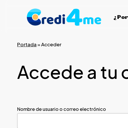
Skip
to
¿Por
main
content
Portada
»
Acceder
Accede a tu 
Nombre de usuario o correo electrónico