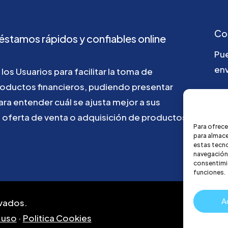
Co
éstamos
rápidos
y
confiables
online
Pu
env
los
Usuarios
para
facilitar
la
toma
de
roductos
financieros,
pudiendo
presentar
ho
ara
entender
cuál
se
ajusta
mejor
a
sus
u
oferta
de
venta
o
adquisición
de
productos
Para ofrece
para almace
estas tecn
navegación o
consentimie
funciones.
A
vados.
 uso
·
Politica Cookies