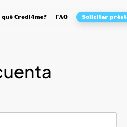
 qué Credi4me?
FAQ
Solicitar prés
cuenta