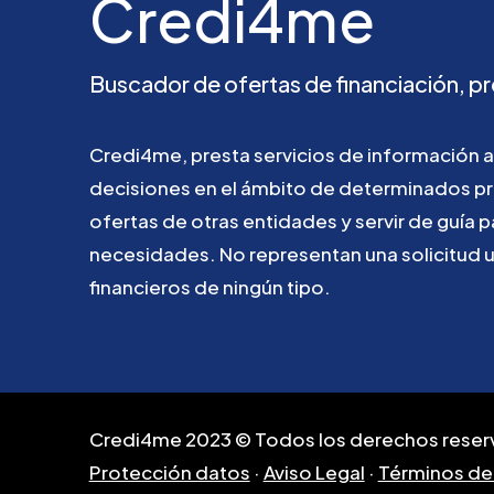
Credi4me
Buscador
de
ofertas
de
financiación,
pr
Credi4me,
presta
servicios
de
información
a
decisiones
en
el
ámbito
de
determinados
p
ofertas
de
otras
entidades
y
servir
de
guía
p
necesidades.
No
representan
una
solicitud
financieros
de
ningún
tipo.
Credi4me 2023 © Todos los derechos reser
Protección datos
·
Aviso Legal
·
Términos de