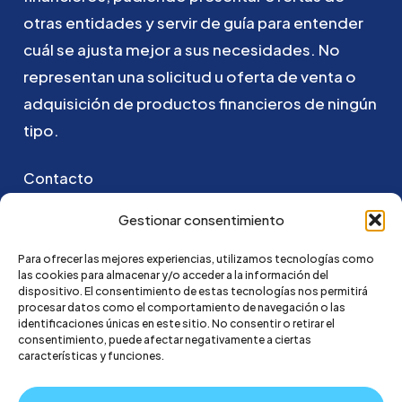
otras
entidades
y
servir
de
guía
para
entender
cuál
se
ajusta
mejor
a
sus
necesidades.
No
representan
una
solicitud
u
oferta
de
venta
o
adquisición
de
productos
financieros
de
ningún
tipo.
Contacto
Puedes ponerte en contacto con nosotros
Gestionar consentimiento
enviando un email a:
Para ofrecer las mejores experiencias, utilizamos tecnologías como
las cookies para almacenar y/o acceder a la información del
hola@credi4me.com
dispositivo. El consentimiento de estas tecnologías nos permitirá
procesar datos como el comportamiento de navegación o las
identificaciones únicas en este sitio. No consentir o retirar el
consentimiento, puede afectar negativamente a ciertas
características y funciones.