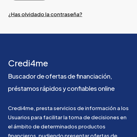
¿Has olvidado la contraseña?
Credi4me
Buscador
de
ofertas
de
financiación,
préstamos
rápidos
y
confiables
online
Credi4me,
presta
servicios
de
información
a
los
Usuarios
para
facilitar
la
toma
de
decisiones
en
el
ámbito
de
determinados
productos
financieros,
pudiendo
presentar
ofertas
de