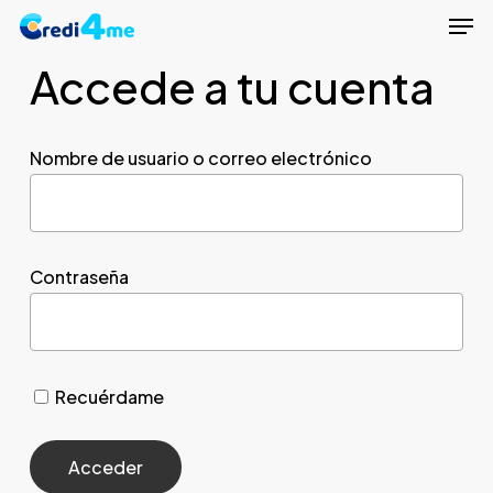
Men
Skip
to
Accede a tu cuenta
Close
main
Menu
content
Nombre de usuario o correo electrónico
Contraseña
Recuérdame