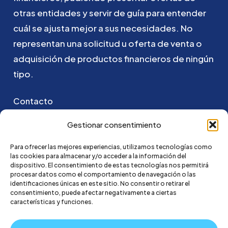
otras
entidades
y
servir
de
guía
para
entender
cuál
se
ajusta
mejor
a
sus
necesidades.
No
representan
una
solicitud
u
oferta
de
venta
o
adquisición
de
productos
financieros
de
ningún
tipo.
Contacto
Puedes ponerte en contacto con nosotros
Gestionar consentimiento
enviando un email a:
Para ofrecer las mejores experiencias, utilizamos tecnologías como
las cookies para almacenar y/o acceder a la información del
hola@credi4me.com
dispositivo. El consentimiento de estas tecnologías nos permitirá
procesar datos como el comportamiento de navegación o las
identificaciones únicas en este sitio. No consentir o retirar el
consentimiento, puede afectar negativamente a ciertas
características y funciones.