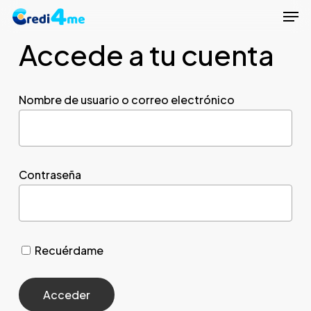
Men
Skip
to
Accede a tu cuenta
Close
main
Menu
content
Nombre de usuario o correo electrónico
Contraseña
Recuérdame