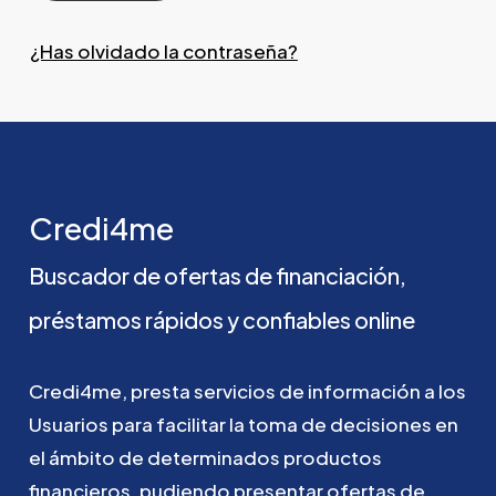
¿Has olvidado la contraseña?
Credi4me
Buscador
de
ofertas
de
financiación,
préstamos
rápidos
y
confiables
online
Credi4me,
presta
servicios
de
información
a
los
Usuarios
para
facilitar
la
toma
de
decisiones
en
el
ámbito
de
determinados
productos
financieros,
pudiendo
presentar
ofertas
de