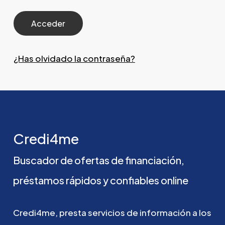
¿Has olvidado la contraseña?
Credi4me
Buscador
de
ofertas
de
financiación,
préstamos
rápidos
y
confiables
online
Credi4me,
presta
servicios
de
información
a
los