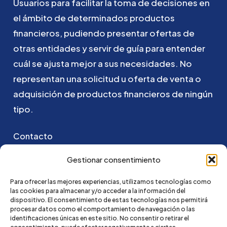
Usuarios
para
facilitar
la
toma
de
decisiones
en
el
ámbito
de
determinados
productos
financieros,
pudiendo
presentar
ofertas
de
otras
entidades
y
servir
de
guía
para
entender
cuál
se
ajusta
mejor
a
sus
necesidades.
No
representan
una
solicitud
u
oferta
de
venta
o
adquisición
de
productos
financieros
de
ningún
tipo.
Contacto
Puedes ponerte en contacto con nosotros
Gestionar consentimiento
enviando un email a:
Para ofrecer las mejores experiencias, utilizamos tecnologías como
las cookies para almacenar y/o acceder a la información del
hola@credi4me.com
dispositivo. El consentimiento de estas tecnologías nos permitirá
procesar datos como el comportamiento de navegación o las
identificaciones únicas en este sitio. No consentir o retirar el