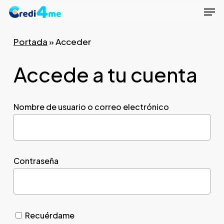
Men
Skip
to
Close
main
Portada
»
Acceder
Menu
content
Accede a tu cuenta
Nombre de usuario o correo electrónico
Contraseña
Recuérdame