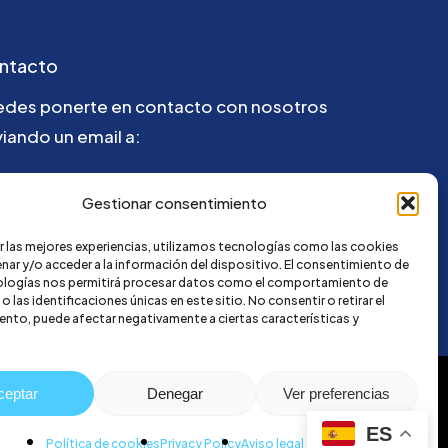
ntacto
edes ponerte en contacto con nosotros
iando un email a:
la@credi4me.com
Gestionar consentimiento
r las mejores experiencias, utilizamos tecnologías como las cookies
nar y/o acceder a la información del dispositivo. El consentimiento de
ologías nos permitirá procesar datos como el comportamiento de
 las identificaciones únicas en este sitio. No consentir o retirar el
nto, puede afectar negativamente a ciertas características y
ceptar
Denegar
Ver preferencias
ES
Política de cookies
Privacy Policy
Aviso legal