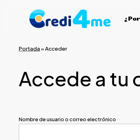
Skip
to
¿Por
main
content
Portada
»
Acceder
Accede a tu 
Nombre de usuario o correo electrónico