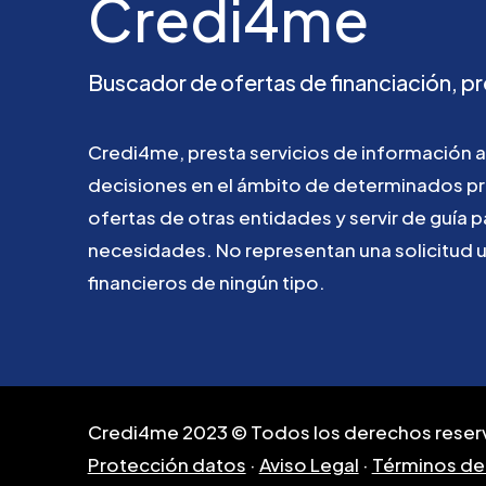
Credi4me
Buscador
de
ofertas
de
financiación,
pr
Credi4me,
presta
servicios
de
información
a
decisiones
en
el
ámbito
de
determinados
p
ofertas
de
otras
entidades
y
servir
de
guía
p
necesidades.
No
representan
una
solicitud
financieros
de
ningún
tipo.
Credi4me 2023 © Todos los derechos reser
Protección datos
·
Aviso Legal
·
Términos de