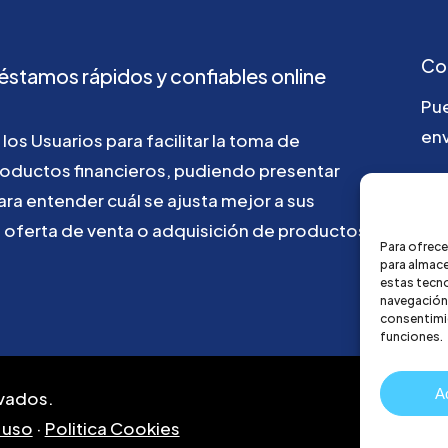
Co
éstamos
rápidos
y
confiables
online
Pu
env
los
Usuarios
para
facilitar
la
toma
de
roductos
financieros,
pudiendo
presentar
ho
ara
entender
cuál
se
ajusta
mejor
a
sus
u
oferta
de
venta
o
adquisición
de
productos
Para ofrece
para almace
estas tecn
navegación o
consentimie
funciones.
A
vados.
 uso
·
Politica Cookies