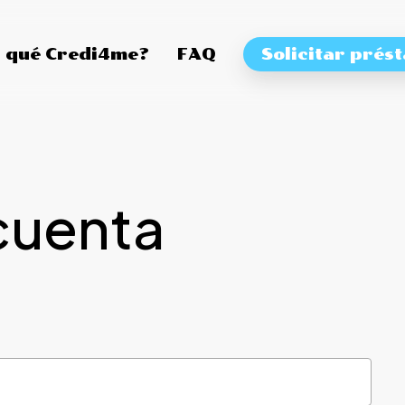
 qué Credi4me?
FAQ
Solicitar prés
cuenta