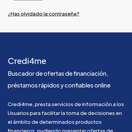
¿Has olvidado la contraseña?
Credi4me
Buscador
de
ofertas
de
financiación,
préstamos
rápidos
y
confiables
online
Credi4me,
presta
servicios
de
información
a
los
Usuarios
para
facilitar
la
toma
de
decisiones
en
el
ámbito
de
determinados
productos
financieros,
pudiendo
presentar
ofertas
de