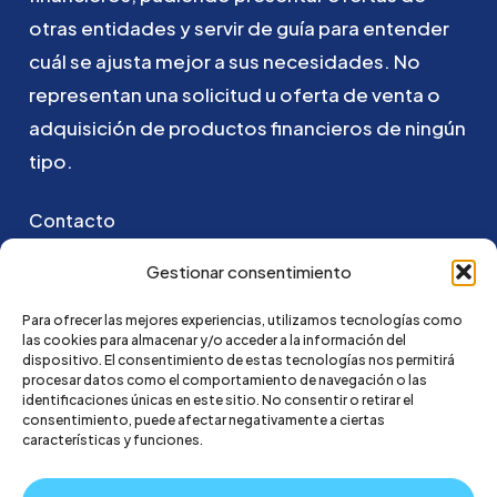
otras
entidades
y
servir
de
guía
para
entender
cuál
se
ajusta
mejor
a
sus
necesidades.
No
representan
una
solicitud
u
oferta
de
venta
o
adquisición
de
productos
financieros
de
ningún
tipo.
Contacto
Puedes ponerte en contacto con nosotros
Gestionar consentimiento
enviando un email a:
Para ofrecer las mejores experiencias, utilizamos tecnologías como
las cookies para almacenar y/o acceder a la información del
hola@credi4me.com
dispositivo. El consentimiento de estas tecnologías nos permitirá
procesar datos como el comportamiento de navegación o las
identificaciones únicas en este sitio. No consentir o retirar el
consentimiento, puede afectar negativamente a ciertas
características y funciones.