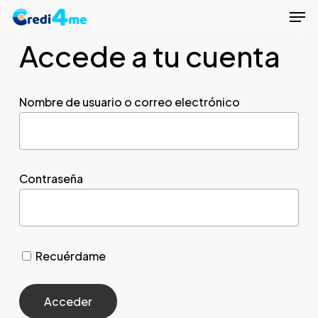
Men
Skip
to
Accede a tu cuenta
Close
main
Menu
content
Nombre de usuario o correo electrónico
Contraseña
Recuérdame