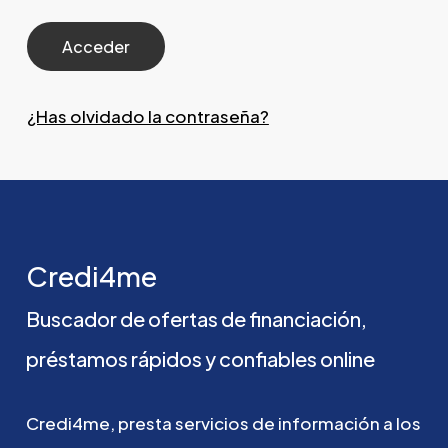
¿Has olvidado la contraseña?
Credi4me
Buscador
de
ofertas
de
financiación,
préstamos
rápidos
y
confiables
online
Credi4me,
presta
servicios
de
información
a
los