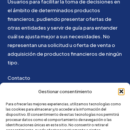
Usuarios
para
facilitar
la
toma
de
decisiones
en
el
ámbito
de
determinados
productos
financieros,
pudiendo
presentar
ofertas
de
otras
entidades
y
servir
de
guía
para
entender
cuál
se
ajusta
mejor
a
sus
necesidades.
No
representan
una
solicitud
u
oferta
de
venta
o
adquisición
de
productos
financieros
de
ningún
tipo.
Contacto
Puedes ponerte en contacto con nosotros
Gestionar consentimiento
enviando un email a:
Para ofrecer las mejores experiencias, utilizamos tecnologías como
las cookies para almacenar y/o acceder a la información del
go@credi4me.com
dispositivo. El consentimiento de estas tecnologías nos permitirá
procesar datos como el comportamiento de navegación o las
identificaciones únicas en este sitio. No consentir o retirar el