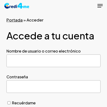
Men
Skip
to
Close
main
Portada
»
Acceder
Menu
content
Accede a tu cuenta
Nombre de usuario o correo electrónico
Contraseña
Recuérdame