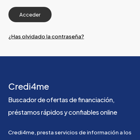
¿Has olvidado la contraseña?
Credi4me
Buscador
de
ofertas
de
financiación,
préstamos
rápidos
y
confiables
online
Credi4me,
presta
servicios
de
información
a
los