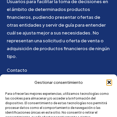
Usuarios
para
facilitar
la
toma
de
decisiones
en
el
ámbito
de
determinados
productos
financieros,
pudiendo
presentar
ofertas
de
otras
entidades
y
servir
de
guía
para
entender
cuál
se
ajusta
mejor
a
sus
necesidades.
No
representan
una
solicitud
u
oferta
de
venta
o
adquisición
de
productos
financieros
de
ningún
tipo.
Contacto
Puedes ponerte en contacto con nosotros
Gestionar consentimiento
enviando un email a:
Para ofrecer las mejores experiencias, utilizamos tecnologías como
las cookies para almacenar y/o acceder a la información del
hola@credi4me.com
dispositivo. El consentimiento de estas tecnologías nos permitirá
procesar datos como el comportamiento de navegación o las
identificaciones únicas en este sitio. No consentir o retirar el