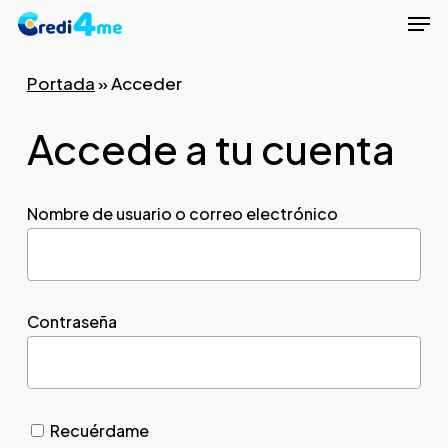
Men
Skip
to
Close
main
Portada
»
Acceder
Menu
content
Accede a tu cuenta
Nombre de usuario o correo electrónico
Contraseña
Recuérdame