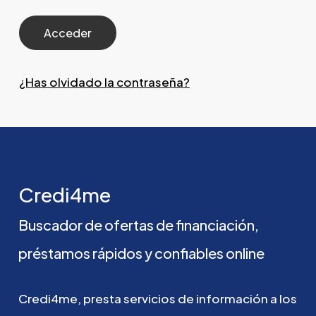
¿Has olvidado la contraseña?
Credi4me
Buscador
de
ofertas
de
financiación,
préstamos
rápidos
y
confiables
online
Credi4me,
presta
servicios
de
información
a
los