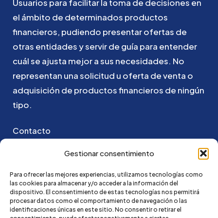
Usuarios
para
facilitar
la
toma
de
decisiones
en
el
ámbito
de
determinados
productos
financieros,
pudiendo
presentar
ofertas
de
otras
entidades
y
servir
de
guía
para
entender
cuál
se
ajusta
mejor
a
sus
necesidades.
No
representan
una
solicitud
u
oferta
de
venta
o
adquisición
de
productos
financieros
de
ningún
tipo.
Contacto
Puedes ponerte en contacto con nosotros
Gestionar consentimiento
enviando un email a:
Para ofrecer las mejores experiencias, utilizamos tecnologías como
las cookies para almacenar y/o acceder a la información del
go@credi4me.com
dispositivo. El consentimiento de estas tecnologías nos permitirá
procesar datos como el comportamiento de navegación o las
identificaciones únicas en este sitio. No consentir o retirar el