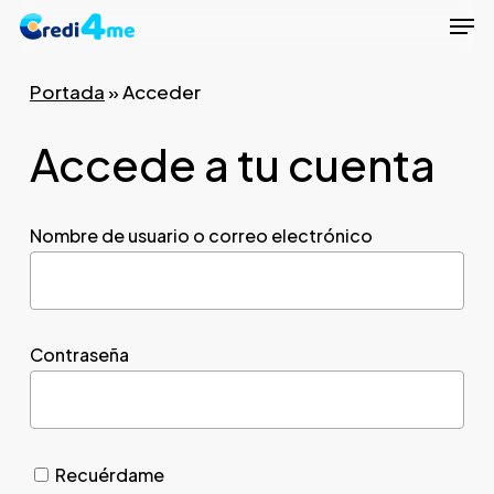
Men
Skip
to
Close
main
Portada
»
Acceder
Menu
content
Accede a tu cuenta
Nombre de usuario o correo electrónico
Contraseña
Recuérdame