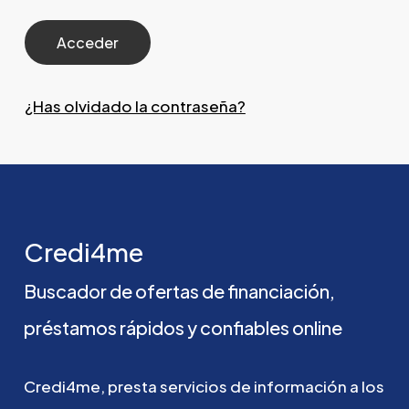
¿Has olvidado la contraseña?
Credi4me
Buscador
de
ofertas
de
financiación,
préstamos
rápidos
y
confiables
online
Credi4me,
presta
servicios
de
información
a
los