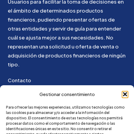
Usuarios
para
facilitar
la
toma
de
decisiones
en
el
ámbito
de
determinados
productos
financieros,
pudiendo
presentar
ofertas
de
otras
entidades
y
servir
de
guía
para
entender
cuál
se
ajusta
mejor
a
sus
necesidades.
No
representan
una
solicitud
u
oferta
de
venta
o
adquisición
de
productos
financieros
de
ningún
tipo.
Contacto
Puedes ponerte en contacto con nosotros
Gestionar consentimiento
enviando un email a:
Para ofrecer las mejores experiencias, utilizamos tecnologías como
las cookies para almacenar y/o acceder a la información del
go@credi4me.com
dispositivo. El consentimiento de estas tecnologías nos permitirá
procesar datos como el comportamiento de navegación o las
identificaciones únicas en este sitio. No consentir o retirar el