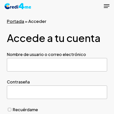
Men
Skip
to
Close
main
Portada
»
Acceder
Menu
content
Accede a tu cuenta
Nombre de usuario o correo electrónico
Contraseña
Recuérdame