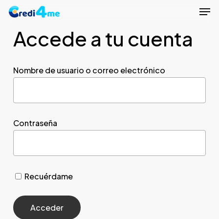
Men
Skip
to
Accede a tu cuenta
Close
main
Menu
content
Nombre de usuario o correo electrónico
Contraseña
Recuérdame