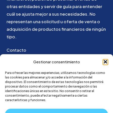
otras
entidades
y
servir
de
guía
para
entender
cuál
se
ajusta
mejor
a
sus
necesidades.
No
representan
una
solicitud
u
oferta
de
venta
o
adquisición
de
productos
financieros
de
ningún
tipo.
Contacto
Puedes ponerte en contacto con nosotros
Gestionar consentimiento
enviando un email a:
Para ofrecer las mejores experiencias, utilizamos tecnologías como
las cookies para almacenar y/o acceder a la información del
hola@credi4me.com
dispositivo. El consentimiento de estas tecnologías nos permitirá
procesar datos como el comportamiento de navegación o las
identificaciones únicas en este sitio. No consentir o retirar el
consentimiento, puede afectar negativamente a ciertas
características y funciones.