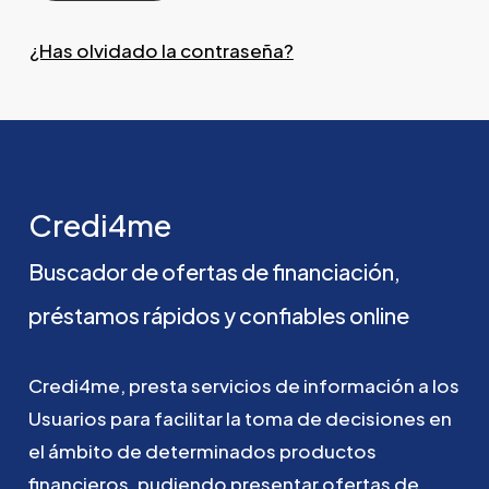
¿Has olvidado la contraseña?
Credi4me
Buscador
de
ofertas
de
financiación,
préstamos
rápidos
y
confiables
online
Credi4me,
presta
servicios
de
información
a
los
Usuarios
para
facilitar
la
toma
de
decisiones
en
el
ámbito
de
determinados
productos
financieros,
pudiendo
presentar
ofertas
de