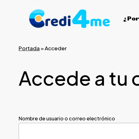
Skip
to
¿Por
main
content
Portada
»
Acceder
Accede a tu 
Nombre de usuario o correo electrónico