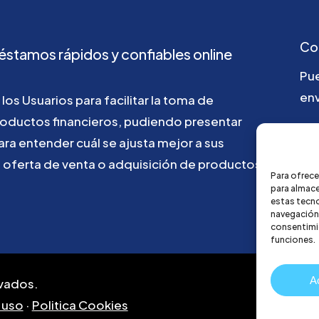
Co
éstamos
rápidos
y
confiables
online
Pu
env
los
Usuarios
para
facilitar
la
toma
de
roductos
financieros,
pudiendo
presentar
go
ara
entender
cuál
se
ajusta
mejor
a
sus
u
oferta
de
venta
o
adquisición
de
productos
Para ofrece
para almace
estas tecn
navegación o
consentimie
funciones.
A
vados.
 uso
·
Politica Cookies