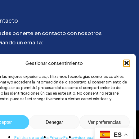
ntacto
edes ponerte en contacto con nosotros
iando un email a:
@credi4me.com
Gestionar consentimiento
r las mejores experiencias, utilizamos tecnologías como las cookies
nar y/o acceder a la información del dispositivo. El consentimiento de
ologías nos permitirá procesar datos como el comportamiento de
 las identificaciones únicas en este sitio. No consentir o retirar el
nto, puede afectar negativamente a ciertas características y
ceptar
Denegar
Ver preferencias
ES
Política de cookies
Privacy Policy
Aviso legal