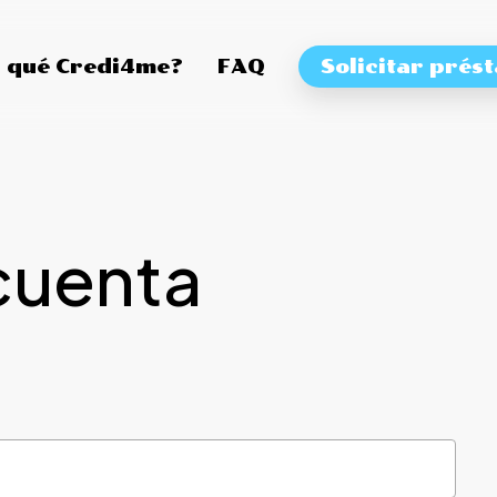
 qué Credi4me?
FAQ
Solicitar prés
cuenta