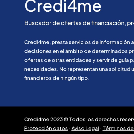
Credi4me
Buscador
de
ofertas
de
financiación,
pr
Credi4me,
presta
servicios
de
información
a
decisiones
en
el
ámbito
de
determinados
p
ofertas
de
otras
entidades
y
servir
de
guía
p
necesidades.
No
representan
una
solicitud
financieros
de
ningún
tipo.
Credi4me 2023 © Todos los derechos reser
Protección datos
·
Aviso Legal
·
Términos de